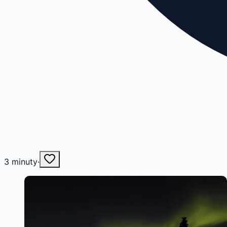
3
minuty
·