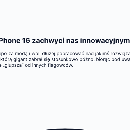
. iPhone 16 zachwyci nas innowacyjnym
epo za modą i woli dłużej popracować nad jakimś rozwiązan
 którą gigant zabrał się stosunkowo późno, biorąc pod uwag
ie „głupsza” od innych flagowców.