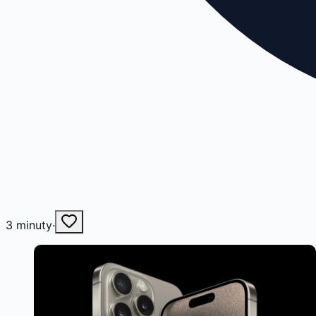
3
minuty
·