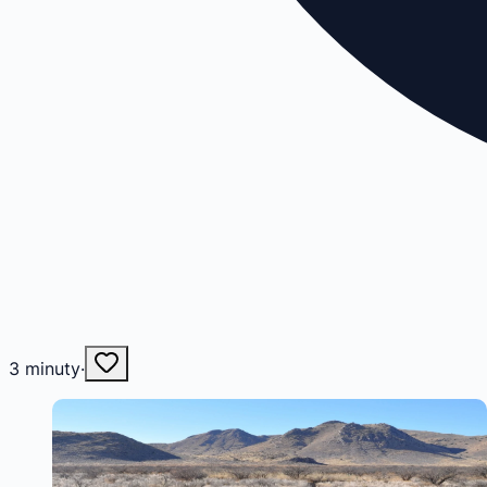
3
minuty
·