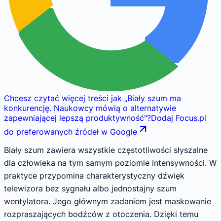
Chcesz czytać więcej treści jak
„
Biały szum ma
konkurencję. Naukowcy mówią o alternatywie
zapewniającej lepszą produktywność
"
?
Dodaj Focus.pl
do preferowanych źródeł w Google
Biały szum zawiera wszystkie częstotliwości słyszalne
dla człowieka na tym samym poziomie intensywności. W
praktyce przypomina charakterystyczny dźwięk
telewizora bez sygnału albo jednostajny szum
wentylatora. Jego głównym zadaniem jest maskowanie
rozpraszających bodźców z otoczenia. Dzięki temu