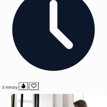
3
minuty
·
·