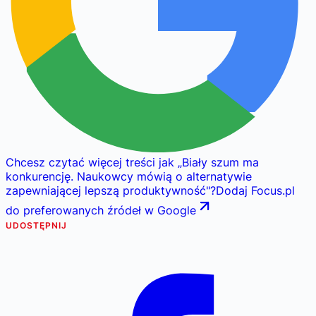
Chcesz czytać więcej treści jak
„
Biały szum ma
konkurencję. Naukowcy mówią o alternatywie
zapewniającej lepszą produktywność
"
?
Dodaj Focus.pl
do preferowanych źródeł w Google
UDOSTĘPNIJ