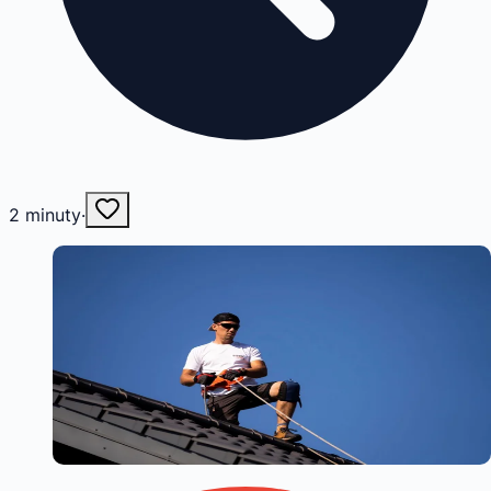
2
minuty
·