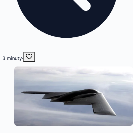
3
minuty
·