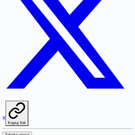
X
Kopiuj link
Załaduj więcej