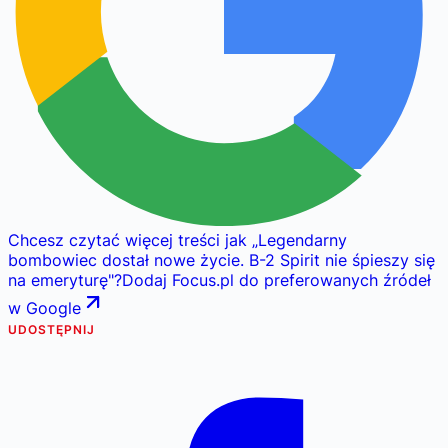
Chcesz czytać więcej treści jak
„
Legendarny
bombowiec dostał nowe życie. B-2 Spirit nie śpieszy się
na emeryturę
"
?
Dodaj Focus.pl do preferowanych źródeł
w Google
UDOSTĘPNIJ