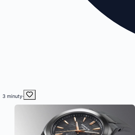
3
minuty
·