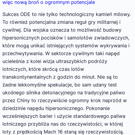
więc nową broń o ogromnym potencjale
Sukces ODE to nie tylko technologiczny kamień milowy.
To również potencjalna zmiana reguł gry militarnej i
cywilnej. Dla wojska oznacza to możliwość budowy
hipersonicznych pocisków i samolotów zwiadowczych,
które mogą unikać istniejących systemów wykrywania i
przechwytywania. W sektorze cywilnym taki napęd
ucieleśnia z kolei wizja ultraszybkich podróży
lotniczych, które skrócą czas lotów
transkontynentalnych z godzin do minut. Nie są to
żadne lekkomyślne spekulacje, bo sam udany test
ukośnego silnika detonacyjnego na tradycyjne paliwo
przez Chiny to rzeczywiście ogromny krok naprzód w
dziedzinie napędu hipersonicznego. Pokonanie
wcześniejszych barier i użycie standardowego paliwa
lotniczego przybliża nas do rzeczywistości, w której
loty z prędkością Mach 16 staną się rzeczywistością.