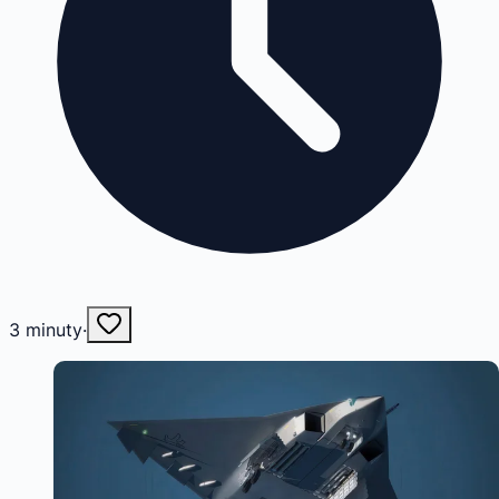
3
minuty
·