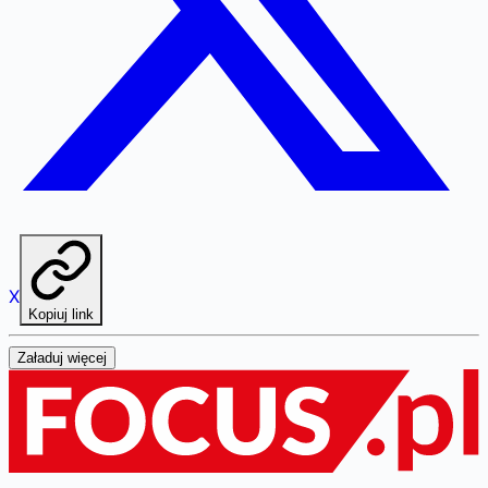
X
Kopiuj link
Załaduj więcej