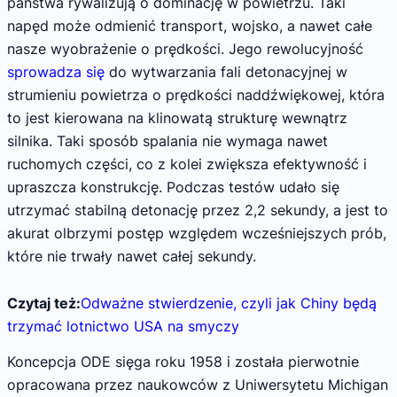
państwa rywalizują o dominację w powietrzu. Taki
napęd może odmienić transport, wojsko, a nawet całe
nasze wyobrażenie o prędkości. Jego rewolucyjność
sprowadza się
do wytwarzania fali detonacyjnej w
strumieniu powietrza o prędkości naddźwiękowej, która
to jest kierowana na klinowatą strukturę wewnątrz
silnika. Taki sposób spalania nie wymaga nawet
ruchomych części, co z kolei zwiększa efektywność i
upraszcza konstrukcję. Podczas testów udało się
utrzymać stabilną detonację przez 2,2 sekundy, a jest to
akurat olbrzymi postęp względem wcześniejszych prób,
które nie trwały nawet całej sekundy.
Czytaj też:
Odważne stwierdzenie, czyli jak Chiny będą
trzymać lotnictwo USA na smyczy
Koncepcja ODE sięga roku 1958 i została pierwotnie
opracowana przez naukowców z Uniwersytetu Michigan