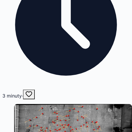
3
minuty
·