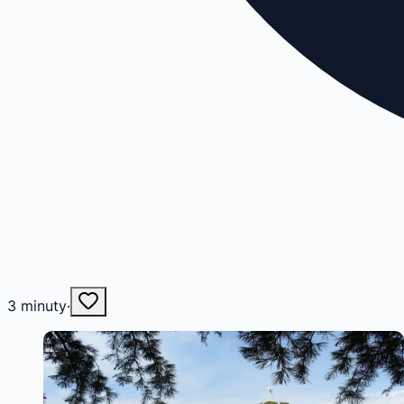
3
minuty
·