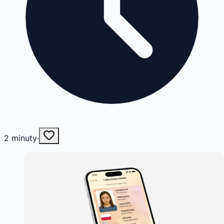
2
minuty
·