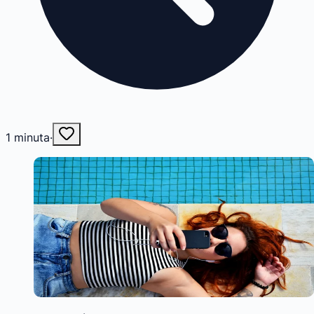
1
minuta
·