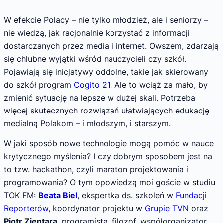
W efekcie Polacy – nie tylko młodzież, ale i seniorzy –
nie wiedzą, jak racjonalnie korzystać z informacji
dostarczanych przez media i internet. Owszem, zdarzają
się chlubne wyjątki wśród nauczycieli czy szkół.
Pojawiają się inicjatywy oddolne, takie jak skierowany
do szkół program
Cogito 21
. Ale to wciąż za mało, by
zmienić sytuację na lepsze w dużej skali. Potrzeba
więcej skutecznych rozwiązań ułatwiających edukację
medialną Polakom – i młodszym, i starszym.
W jaki sposób nowe technologie mogą pomóc w nauce
krytycznego myślenia? I czy dobrym sposobem jest na
to tzw. hackathon, czyli maraton projektowania i
programowania? O tym opowiedzą moi goście w studiu
TOK FM:
Beata Biel
, ekspertka ds. szkoleń w
Fundacji
Reporterów
, koordynator projektu w
Grupie TVN
oraz
Piotr Zientara
, programista, filozof, współorganizator