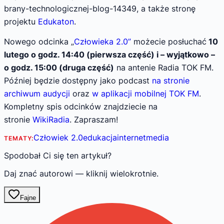
brany-technologicznej-blog-14349, a także stronę
projektu
Edukaton
.
Nowego odcinka „
Człowieka 2.0”
możecie posłuchać
10
lutego
o godz. 14:40 (pierwsza część) i – wyjątkowo –
o godz. 15:00 (druga część)
na antenie Radia TOK FM.
Później będzie dostępny jako podcast
na stronie
archiwum audycji
oraz
w aplikacji mobilnej TOK FM
.
Kompletny spis odcinków znajdziecie na
stronie
WikiRadia
. Zapraszam!
Człowiek 2.0
edukacja
internet
media
TEMATY:
Spodobał Ci się ten artykuł?
Daj znać autorowi — kliknij wielokrotnie.
Fajne