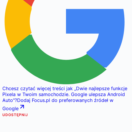
Chcesz czytać więcej treści jak
„
Dwie najlepsze funkcje
Pixela w Twoim samochodzie. Google ulepsza Android
Auto
"
?
Dodaj Focus.pl do preferowanych źródeł w
Google
UDOSTĘPNIJ