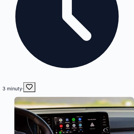
3
minuty
·