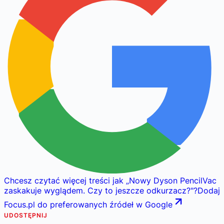
Chcesz czytać więcej treści jak
„
Nowy Dyson PencilVac
zaskakuje wyglądem. Czy to jeszcze odkurzacz?
"
?
Dodaj
Focus.pl do preferowanych źródeł w Google
UDOSTĘPNIJ