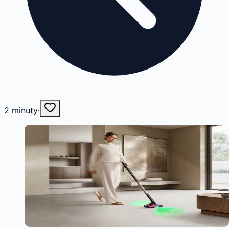
2
minuty
·