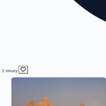
2
minuty
·