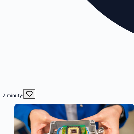
2
minuty
·