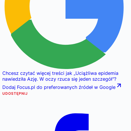
Chcesz czytać więcej treści jak
„
Uciążliwa epidemia
nawiedziła Azję. W oczy rzuca się jeden szczegół
"
?
Dodaj Focus.pl do preferowanych źródeł w Google
UDOSTĘPNIJ