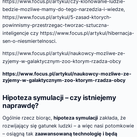
https://www.focus.pl/artykul/czy-klonowanie-ludzie-
bedzie-mozliwe-mamy-do-tego-narzedzia-i-wiedze,
https://www.focus.pl/artykul/5-zasad-ktorych-
powinnismy-przestrzegac-tworzac-sztuczna-
inteligencje czy https://www.focus.pl/artykul/hibernacja-
sen-o-niesmiertelnosci.
https://www.focus.pl/artykul/naukowcy-mozliwe-ze-
zyjemy-w-galaktycznym-zoo-ktorym-rzadza-obcy
https://www.focus.pl/artykul/naukowcy-mozliwe-ze-
zyjemy-w-galaktycznym-zoo-ktorym-rzadza-obcy
Hipoteza symulacji – czy istniejemy
naprawdę?
Ogólnie rzecz biorąc,
hipoteza symulacji
zakłada, że
rozwijający się gatunek ludzki – a więc nasi potomkowie
– osiągną tak
zaawansowaną technologię i będą