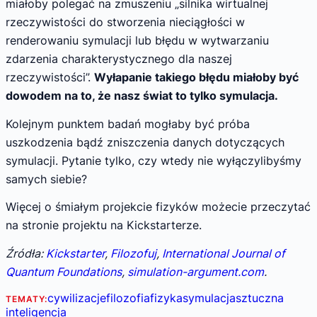
miałoby polegać na zmuszeniu „silnika wirtualnej
rzeczywistości do stworzenia nieciągłości w
renderowaniu symulacji lub błędu w wytwarzaniu
zdarzenia charakterystycznego dla naszej
rzeczywistości”.
Wyłapanie takiego błędu miałoby być
dowodem na to, że nasz świat to tylko symulacja.
Kolejnym punktem badań mogłaby być próba
uszkodzenia bądź zniszczenia danych dotyczących
symulacji. Pytanie tylko, czy wtedy nie wyłączylibyśmy
samych siebie?
Więcej o śmiałym projekcie fizyków możecie przeczytać
na stronie projektu na Kickstarterze.
Źródła:
Kickstarter
,
Filozofuj
,
International Journal of
Quantum Foundations
,
simulation-argument.com
.
cywilizacje
filozofia
fizyka
symulacja
sztuczna
TEMATY:
inteligencja