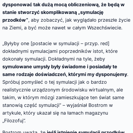
dysponować tak dużą mocą obliczeniową, że będą w
stanie stworzyć skomplikowaną „symulację
przodków”
, aby zobaczyć, jak wyglądało przeszłe życie
na Ziemi, a być może nawet w całym Wszechświecie.
„Byłyby one [postacie w symulacji – przyp. red]
dokładnymi symulacjami poprzedników istot, które
dokonały symulacji. Dokładnymi na tyle, żeby
symulowane umysły były świadome i posiadały te
same rodzaje doświadczeń, którymi my dysponujemy
.
Spróbuj pomyśleć o tej symulacji jak o bardzo
realistycznie urządzonym środowisku wirtualnym, ale
takim, w którym mózgi zamieszkujące ten świat same
stanowią część symulacji” – wyjaśniał Bostrom w
artykule, który ukazał się na łamach magazynu
„Filozofuj”.
Bostrom uważa, że
jeśli istnienie symulacji przodków