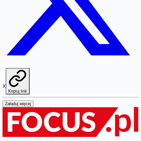
X
Kopiuj link
Załaduj więcej