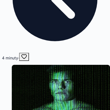
4
minuty
·