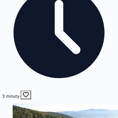
3
minuty
·