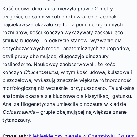
Kość udowa dinozaura mierzyła prawie 2 metry
długości, co samo w sobie robi wrażenie. Jednak
najciekawsze okazało się to, iż pomimo ogromnych
rozmiarów, kości kończyn wykazywały zaskakująco
smukłą budowę. To odkrycie stanowi wyzwanie dla
dotychczasowych modeli anatomicznych zauropodów,
czyli grupy obejmującej długoszyje dinozaury
roślinożerne. Naukowcy zaobserwowali, że kości
kończyn
Chucarosaurus
, w tym kość udowa, kulszowa i
piszczelowa, wykazują znacznie większą różnorodność
morfologiczną niż wcześniej przypuszczano. Ta unikalna
anatomia okazała się kluczowa dla klasyfikacji gatunku.
Analiza filogenetyczna umieściła dinozaura w kladzie
Colossosauria
– grupie obejmującej największe znane
tytanozaury.
Czytaj też:
Niebieskie psy biegają w Czarnobylu. Co tam