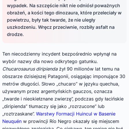
wypadek. Na szczęście nikt nie odniósł poważnych
obrażeń, a kości tego dinozaura, które przeleciały w
powietrzu, były tak twarde, że nie uległy
uszkodzeniu. Wręcz przeciwnie, rozbiły asfalt na
drodze.
Ten niecodzienny incydent bezpośrednio wpłynął na
wybór nazwy dla nowo odkrytego gatunku.
Chucarosaurus diripienda
żył 90 milionów lat temu na
obszarze dzisiejszej Patagonii, osiągając imponujące 30
metrów długości. Słowo „chucaro” w języku quechua,
używanym przez argentyńskich gauczos, oznacza
„twarde i nieokiełznane zwierzę”, podczas gdy łacińskie
„diripienda” tłumaczy się jako „rozrzucone” lub
„roztrzaskane”.
Warstwy Formacji Huincul w Basenie
Neuquén
w prowincji Río Negro okazały się miejscem
niezwykłego znaleziska. Co ciekawe, ten region nie był