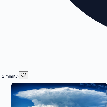
2
minuty
·