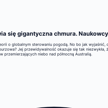
wia się gigantyczna chmura. Naukowc
rii o globalnym sterowaniu pogodą. No bo jak wyjaśnić, d
urzowa? Jej przewidywalność okazuje się tak niezwykła, ż
tów przemierzających niebo nad północną Australią.