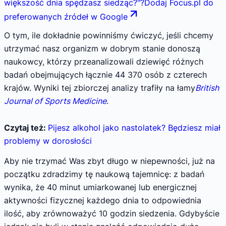
większość dnia spędzasz siedząc?
"
?
Dodaj Focus.pl do
preferowanych źródeł w Google
O tym, ile dokładnie powinniśmy ćwiczyć, jeśli chcemy
utrzymać nasz organizm w dobrym stanie donoszą
naukowcy, którzy przeanalizowali dziewięć różnych
badań obejmujących łącznie 44 370 osób z czterech
krajów. Wyniki tej zbiorczej analizy trafiły na łamy
British
Journal of Sports Medicine
.
Czytaj też:
Pijesz alkohol jako nastolatek? Będziesz miał
problemy w dorosłości
Aby nie trzymać Was zbyt długo w niepewności, już na
początku zdradzimy tę naukową tajemnicę: z badań
wynika, że 40 minut umiarkowanej lub energicznej
aktywności fizycznej każdego dnia to odpowiednia
ilość, aby zrównoważyć 10 godzin siedzenia. Gdybyście