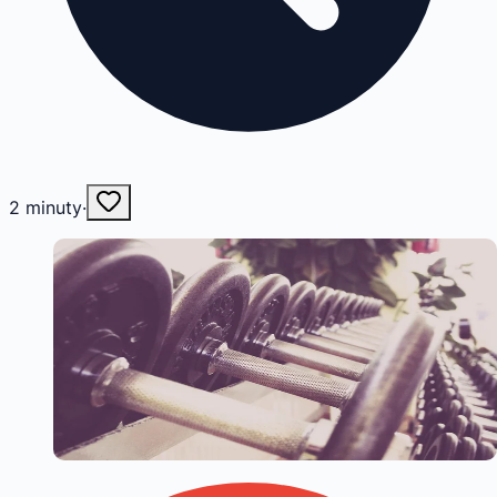
2
minuty
·