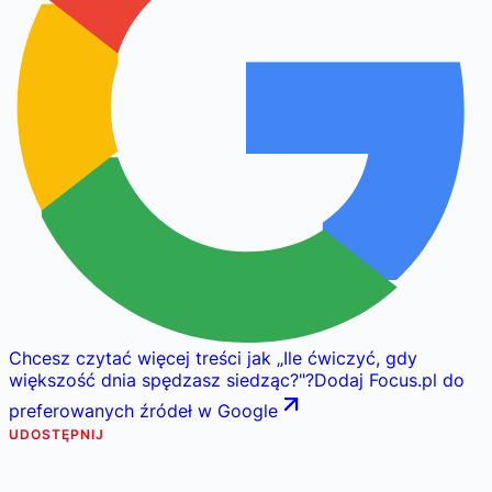
Chcesz czytać więcej treści jak
„
Ile ćwiczyć, gdy
większość dnia spędzasz siedząc?
"
?
Dodaj Focus.pl do
preferowanych źródeł w Google
UDOSTĘPNIJ