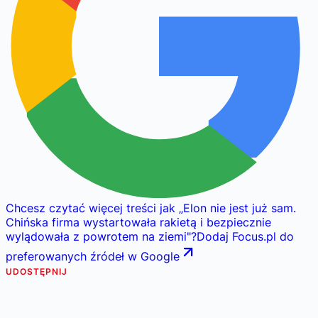
Chcesz czytać więcej treści jak
„
Elon nie jest już sam.
Chińska firma wystartowała rakietą i bezpiecznie
wylądowała z powrotem na ziemi
"
?
Dodaj Focus.pl do
preferowanych źródeł w Google
UDOSTĘPNIJ