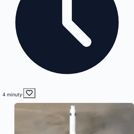
4
minuty
·