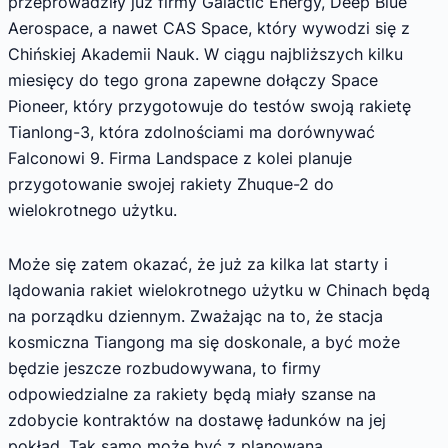
przeprowadziły już firmy Galactic Energy, Deep Blue
Aerospace, a nawet CAS Space, który wywodzi się z
Chińskiej Akademii Nauk. W ciągu najbliższych kilku
miesięcy do tego grona zapewne dołączy Space
Pioneer, który przygotowuje do testów swoją rakietę
Tianlong-3, która zdolnościami ma dorównywać
Falconowi 9. Firma Landspace z kolei planuje
przygotowanie swojej rakiety Zhuque-2 do
wielokrotnego użytku.
Może się zatem okazać, że już za kilka lat starty i
lądowania rakiet wielokrotnego użytku w Chinach będą
na porządku dziennym. Zważając na to, że stacja
kosmiczna Tiangong ma się doskonale, a być może
będzie jeszcze rozbudowywana, to firmy
odpowiedzialne za rakiety będą miały szanse na
zdobycie kontraktów na dostawę ładunków na jej
pokład. Tak samo może być z planowaną