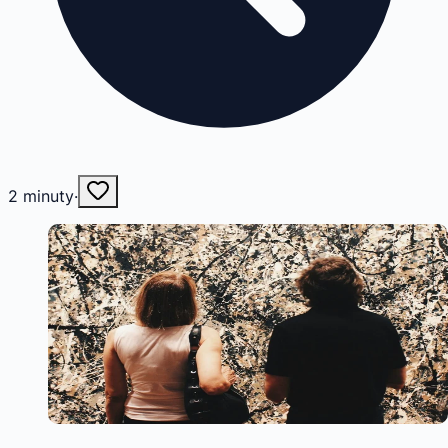
2
minuty
·