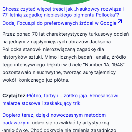
Chcesz czytać więcej treści jak
„
Naukowcy rozwiązali
77-letnią zagadkę niebieskiego pigmentu Pollocka
"
?
Dodaj Focus.pl do preferowanych źródeł w Google
Przez ponad 70 lat charakterystyczny turkusowy odcień
na jednym z najsłynniejszych obrazów Jacksona
Pollocka stanowił nierozwiązaną zagadkę dla
historyków sztuki. Mimo licznych badań i analiz, źródło
tego intensywnego błękitu w dziele “Number 1A, 1948”
pozostawało nieuchwytne, tworząc aurę tajemnicy
wokół ikonicznego już płótna.
Czytaj też:
Płótno, farby i… żółtko jaja. Renesansowi
malarze stosowali zaskakujący trik
Dopiero teraz, dzięki nowoczesnym metodom
badawczym
, udało się rozwikłać tę artystyczną
łamigłówkę. Choć odkrycie nie zmienia zasadniczo