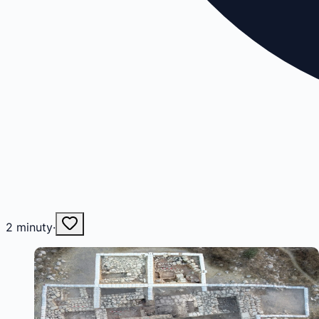
2
minuty
·