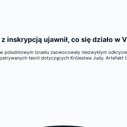
 inskrypcją ujawnił, co się działo w VI
w południowym Izraelu zaowocowały niezwykłym odkryciem. 
rywanych teorii dotyczących Królestwa Judy. Artefakt te