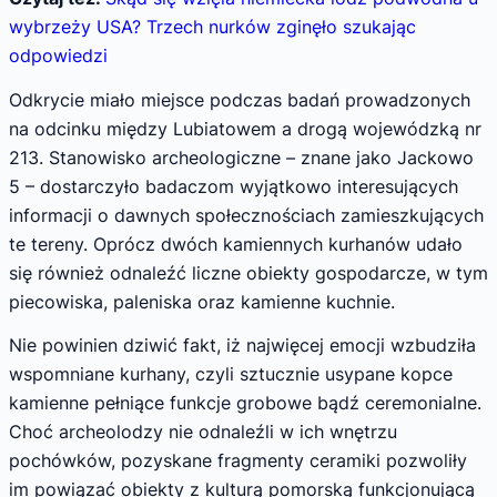
wybrzeży USA? Trzech nurków zginęło szukając
odpowiedzi
Odkrycie miało miejsce podczas badań prowadzonych
na odcinku między Lubiatowem a drogą wojewódzką nr
213. Stanowisko archeologiczne – znane jako Jackowo
5 – dostarczyło badaczom wyjątkowo interesujących
informacji o dawnych społecznościach zamieszkujących
te tereny. Oprócz dwóch kamiennych kurhanów udało
się również odnaleźć liczne obiekty gospodarcze, w tym
piecowiska, paleniska oraz kamienne kuchnie.
Nie powinien dziwić fakt, iż najwięcej emocji wzbudziła
wspomniane kurhany, czyli sztucznie usypane kopce
kamienne pełniące funkcje grobowe bądź ceremonialne.
Choć archeolodzy nie odnaleźli w ich wnętrzu
pochówków, pozyskane fragmenty ceramiki pozwoliły
im powiązać obiekty z kulturą pomorską funkcjonującą