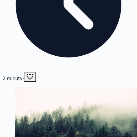
2
minuty
·