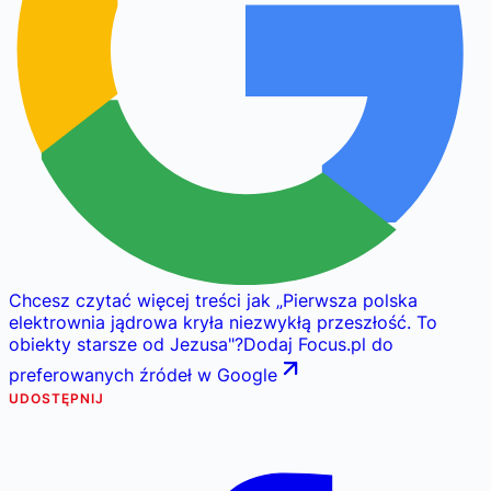
Chcesz czytać więcej treści jak
„
Pierwsza polska
elektrownia jądrowa kryła niezwykłą przeszłość. To
obiekty starsze od Jezusa
"
?
Dodaj Focus.pl do
preferowanych źródeł w Google
UDOSTĘPNIJ