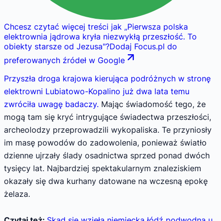
Chcesz czytać więcej treści jak
„
Pierwsza polska
elektrownia jądrowa kryła niezwykłą przeszłość. To
obiekty starsze od Jezusa
"
?
Dodaj Focus.pl do
preferowanych źródeł w Google
Przyszła droga krajowa kierująca podróżnych w stronę
elektrowni Lubiatowo-Kopalino już dwa lata temu
zwróciła uwagę badaczy.
Mając świadomość tego, że
mogą tam się kryć intrygujące świadectwa przeszłości,
archeolodzy przeprowadzili wykopaliska. Te przyniosły
im masę powodów do zadowolenia, ponieważ światło
dzienne ujrzały ślady osadnictwa sprzed ponad dwóch
tysięcy lat. Najbardziej spektakularnym znaleziskiem
okazały się dwa kurhany datowane na wczesną epokę
żelaza.
Czytaj też:
Skąd się wzięła niemiecka łódź podwodna u