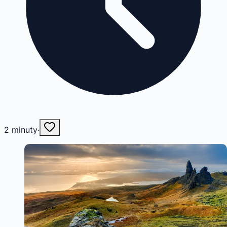
2
minuty
·