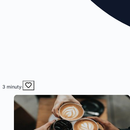
3
minuty
·