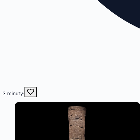
3
minuty
·