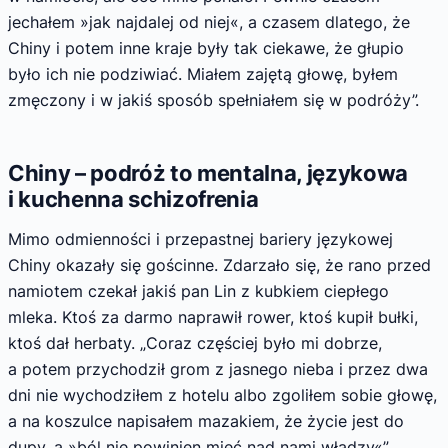
jechałem »jak najdalej od niej«, a czasem dlatego, że
Chiny i potem inne kraje były tak ciekawe, że głupio
było ich nie podziwiać. Miałem zajętą głowę, byłem
zmęczony i w jakiś sposób spełniałem się w podróży”.
Chiny – podróż to mentalna, językowa
i kuchenna schizofrenia
Mimo odmienności i przepastnej bariery językowej
Chiny okazały się gościnne. Zdarzało się, że rano przed
namiotem czekał jakiś pan Lin z kubkiem ciepłego
mleka. Ktoś za darmo naprawił rower, ktoś kupił bułki,
ktoś dał herbaty. „Coraz częściej było mi dobrze,
a potem przychodził grom z jasnego nieba i przez dwa
dni nie wychodziłem z hotelu albo zgoliłem sobie głowę,
a na koszulce napisałem mazakiem, że życie jest do
dupy, a »ból nie powinien mieć nad nami władzy«”.