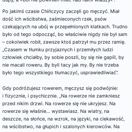
Po jakimś czasie Chińczycy zaczęli go męczyć. Miał
dość ich wścibstwa, zaśmieconych rzek, psów
czekających na ubój w przepełnionych klatkach. Trudno
było od tego odpocząć, bo właściwie nigdy nie był sam
– cokolwiek robił, zawsze ktoś patrzył mu przez ramię.
„Czasem w tłumku przyjaznych i przemiłych ludzi
człowiek chciałby, by sobie poszli, by się nie gapili, by
nie macali roweru. By byli tacy jak my. By nie trzeba
było tego wszystkiego tłumaczyć, usprawiedliwiać”.
Gdy podróżujesz rowerem, męczysz się podwójnie:
i fizycznie, i psychicznie. „Na rowerze nie zamkniesz
przed nikim drzwi. Na rowerze się nie ukryjesz. Na
rowerze się właśnie… wystawiasz. Na wiatry, na
deszcze, na słońce, na wzrok, na języki, na ciekawość,
na wścibstwo, na głupich i szalonych kierowców. Na