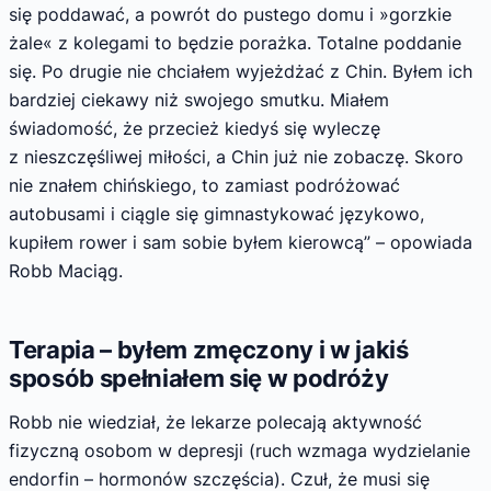
się poddawać, a powrót do pustego domu i »gorzkie
żale« z kolegami to będzie porażka. Totalne poddanie
się. Po drugie nie chciałem wyjeżdżać z Chin. Byłem ich
bardziej ciekawy niż swojego smutku. Miałem
świadomość, że przecież kiedyś się wyleczę
z nieszczęśliwej miłości, a Chin już nie zobaczę. Skoro
nie znałem chińskiego, to zamiast podróżować
autobusami i ciągle się gimnastykować językowo,
kupiłem rower i sam sobie byłem kierowcą” – opowiada
Robb Maciąg.
Terapia – byłem zmęczony i w jakiś
sposób spełniałem się w podróży
Robb nie wiedział, że lekarze polecają aktywność
fizyczną osobom w depresji (ruch wzmaga wydzielanie
endorfin – hormonów szczęścia). Czuł, że musi się