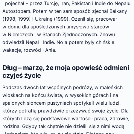
I pojechał – przez Turcję, Iran, Pakistan i Indie do Nepalu.
Autostopem. Potem w ten sam sposób zjechał Bałkany
(1998, 1999) i Ukrainę (1999). Ożenił się, pracował
w domu dla upośledzonych umysłowo starców
w Niemczech i w Stanach Zjednoczonych. Znowu
odwiedził Nepal i Indie. No a potem były chińskie
wakacje, rozwód i Ania.
Dług – marzę, że moja opowieść odmieni
czyjeś życie
Podczas dwóch lat wspólnych podróży, w maleńkich
wioskach na końcu świata, w wysokich górach i na
spalonych słońcem pustyniach spotykali wielu ludzi,
którzy potrafią prawdziwie przeżywać swoje życie. Dla
których liczą się podstawowe wartości: praca, zdrowie,
rodzina. Gdyby tak chętnie nie dzielili się z nimi wodą
i jedzeniem, kto wie, co by się stało. Dlatego gdy