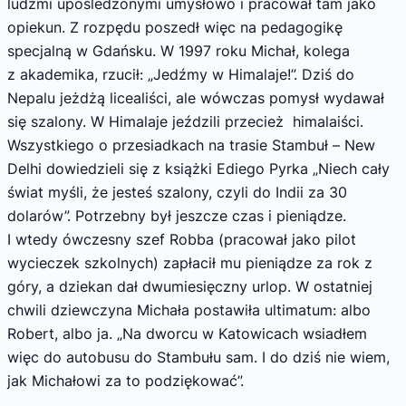
ludźmi upośledzonymi umysłowo i pracował tam jako
opiekun. Z rozpędu poszedł więc na pedagogikę
specjalną w Gdańsku. W 1997 roku Michał, kolega
z akademika, rzucił: „Jedźmy w Himalaje!”. Dziś do
Nepalu jeżdżą licealiści, ale wówczas pomysł wydawał
się szalony. W Himalaje jeździli przecież himalaiści.
Wszystkiego o przesiadkach na trasie Stambuł – New
Delhi dowiedzieli się z książki Ediego Pyrka „Niech cały
świat myśli, że jesteś szalony, czyli do Indii za 30
dolarów”. Potrzebny był jeszcze czas i pieniądze.
I wtedy ówczesny szef Robba (pracował jako pilot
wycieczek szkolnych) zapłacił mu pieniądze za rok z
góry, a dziekan dał dwumiesięczny urlop. W ostatniej
chwili dziewczyna Michała postawiła ultimatum: albo
Robert, albo ja. „Na dworcu w Katowicach wsiadłem
więc do autobusu do Stambułu sam. I do dziś nie wiem,
jak Michałowi za to podziękować”.