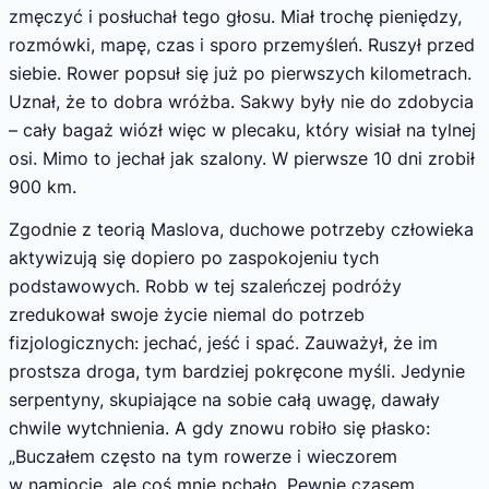
zmęczyć i posłuchał tego głosu. Miał trochę pieniędzy,
rozmówki, mapę, czas i sporo przemyśleń. Ruszył przed
siebie. Rower popsuł się już po pierwszych kilometrach.
Uznał, że to dobra wróżba. Sakwy były nie do zdobycia
– cały bagaż wiózł więc w plecaku, który wisiał na tylnej
osi. Mimo to jechał jak szalony. W pierwsze 10 dni zrobił
900 km.
Zgodnie z teorią Maslova, duchowe potrzeby człowieka
aktywizują się dopiero po zaspokojeniu tych
podstawowych. Robb w tej szaleńczej podróży
zredukował swoje życie niemal do potrzeb
fizjologicznych: jechać, jeść i spać. Zauważył, że im
prostsza droga, tym bardziej pokręcone myśli. Jedynie
serpentyny, skupiające na sobie całą uwagę, dawały
chwile wytchnienia. A gdy znowu robiło się płasko:
„Buczałem często na tym rowerze i wieczorem
w namiocie, ale coś mnie pchało. Pewnie czasem