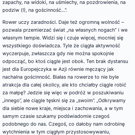
zapachy, na widoki, na uśmiechy, na pozdrowienia, na
podziw (!), na gościnność…”.
Rower uczy zaradności. Daje też ogromną wolność –
pozwala przemierzać świat „na własnych nogach” i we
własnym tempie. Widzi się i czuje więcej, mocniej się
wszystkiego doświadcza. Tyle że ciągła aktywność
wyczerpuje, zwłaszcza gdy nie można spokojnie
odpocząć, bo ktoś ciągle jest obok. Ten brak dystansu
jest dla Europejczyka w Azji równie męczący jak
nachalna gościnność. Białas na rowerze to nie byle
atrakcja dla całej okolicy, ale kto chciałby ciągle robić
za małpę? Jedzie się więc w podróż w poszukiwaniu
„innego”, ale ciągle tęskni się za „swoim”. „Odkrywamy
dla siebie nowe kraje, miejsca i zachowania, a w tym
samym czasie szukamy podświadomie czegoś
podobnego do nas. Czegoś, co dałoby nam odrobinę
wytchnienia w tym ciągłym przystosowywaniu,