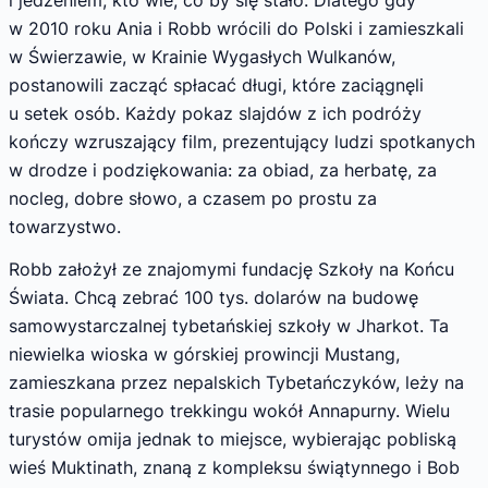
w 2010 roku Ania i Robb wrócili do Polski i zamieszkali
w Świerzawie, w Krainie Wygasłych Wulkanów,
postanowili zacząć spłacać długi, które zaciągnęli
u setek osób. Każdy pokaz slajdów z ich podróży
kończy wzruszający film, prezentujący ludzi spotkanych
w drodze i podziękowania: za obiad, za herbatę, za
nocleg, dobre słowo, a czasem po prostu za
towarzystwo.
Robb założył ze znajomymi fundację Szkoły na Końcu
Świata. Chcą zebrać 100 tys. dolarów na budowę
samowystarczalnej tybetańskiej szkoły w Jharkot. Ta
niewielka wioska w górskiej prowincji Mustang,
zamieszkana przez nepalskich Tybetańczyków, leży na
trasie popularnego trekkingu wokół Annapurny. Wielu
turystów omija jednak to miejsce, wybierając pobliską
wieś Muktinath, znaną z kompleksu świątynnego i Bob