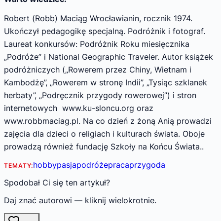
Robert (Robb) Maciąg Wrocławianin, rocznik 1974.
Ukończył pedagogikę specjalną. Podróżnik i fotograf.
Laureat konkursów: Podróżnik Roku miesięcznika
„Podróże” i National Geographic Traveler. Autor książek
podróżniczych („Rowerem przez Chiny, Wietnam i
Kambodżę”, „Rowerem w stronę Indii”, „Tysiąc szklanek
herbaty”, „Podręcznik przygody rowerowej”) i stron
internetowych www.ku-sloncu.org oraz
www.robbmaciag.pl. Na co dzień z żoną Anią prowadzi
zajęcia dla dzieci o religiach i kulturach świata. Oboje
prowadzą również fundację Szkoły na Końcu Świata..
hobby
pasja
podróże
praca
przygoda
TEMATY:
Spodobał Ci się ten artykuł?
Daj znać autorowi — kliknij wielokrotnie.