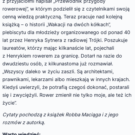
z przyjaciółmi napisał „Przewodnik przygody
rowerowej”, w którym podzielił się z czytelnikami swoją
cenną wiedzą praktyczną. Teraz pracuje nad kolejną
książką – o historii „Wakacji na dwóch kółkach”,
plebiscytu dla młodzieży organizowanego od ponad 40
lat przez Henryka Sytnera z radiowej Trójki. Poszukuje
laureatów, którzy mając kilkanaście lat, pojechali
z Henrykiem rowerem za granicę. Dotarł na razie do
dwudziestu osób, z kilkunastoma już rozmawiał.
„Wszyscy daleko w życiu zaszli. Są architektami,
prawnikami, lekarzami albo mieszkają w innych krajach.
Kiedyś uwierzyli, że potrafią czegoś dokonać, postarali
się i zwyciężyli. Rower zmienił nie tylko moje, ale też ich
życie”.
Cytaty pochodzą z książek Robba Maciąga i z jego
rozmów z autorką.
Warto wiedzieć: