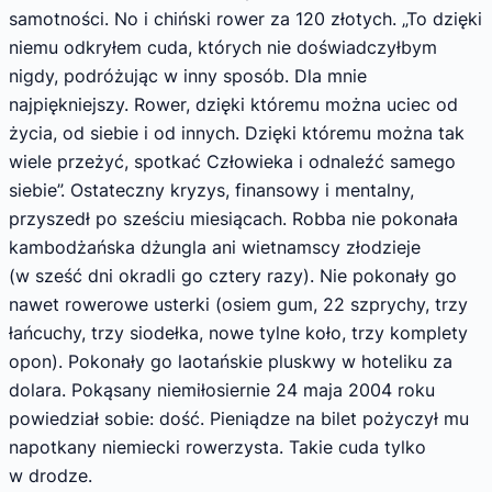
samotności. No i chiński rower za 120 złotych. „To dzięki
niemu odkryłem cuda, których nie doświadczyłbym
nigdy, podróżując w inny sposób. Dla mnie
najpiękniejszy. Rower, dzięki któremu można uciec od
życia, od siebie i od innych. Dzięki któremu można tak
wiele przeżyć, spotkać Człowieka i odnaleźć samego
siebie”. Ostateczny kryzys, finansowy i mentalny,
przyszedł po sześciu miesiącach. Robba nie pokonała
kambodżańska dżungla ani wietnamscy złodzieje
(w sześć dni okradli go cztery razy). Nie pokonały go
nawet rowerowe usterki (osiem gum, 22 szprychy, trzy
łańcuchy, trzy siodełka, nowe tylne koło, trzy komplety
opon). Pokonały go laotańskie pluskwy w hoteliku za
dolara. Pokąsany niemiłosiernie 24 maja 2004 roku
powiedział sobie: dość. Pieniądze na bilet pożyczył mu
napotkany niemiecki rowerzysta. Takie cuda tylko
w drodze.