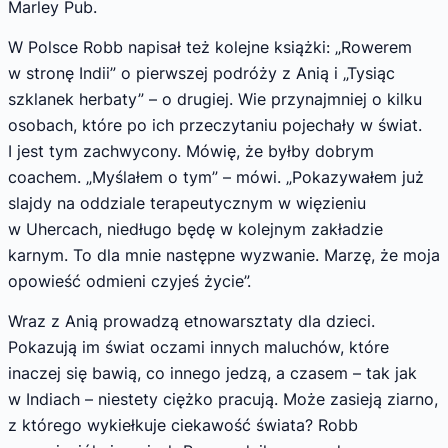
Marley Pub.
W Polsce Robb napisał też kolejne książki: „Rowerem
w stronę Indii” o pierwszej podróży z Anią i „Tysiąc
szklanek herbaty” – o drugiej. Wie przynajmniej o kilku
osobach, które po ich przeczytaniu pojechały w świat.
I jest tym zachwycony. Mówię, że byłby dobrym
coachem. „Myślałem o tym” – mówi. „Pokazywałem już
slajdy na oddziale terapeutycznym w więzieniu
w Uhercach, niedługo będę w kolejnym zakładzie
karnym. To dla mnie następne wyzwanie. Marzę, że moja
opowieść odmieni czyjeś życie”.
Wraz z Anią prowadzą etnowarsztaty dla dzieci.
Pokazują im świat oczami innych maluchów, które
inaczej się bawią, co innego jedzą, a czasem – tak jak
w Indiach – niestety ciężko pracują. Może zasieją ziarno,
z którego wykiełkuje ciekawość świata? Robb