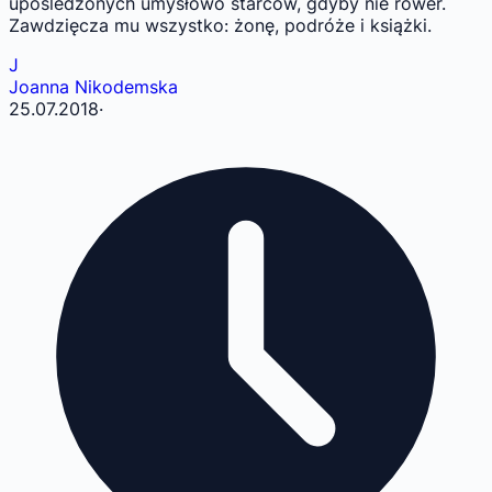
upośledzonych umysłowo starców, gdyby nie rower.
Zawdzięcza mu wszystko: żonę, podróże i książki.
J
Joanna Nikodemska
25.07.2018
·