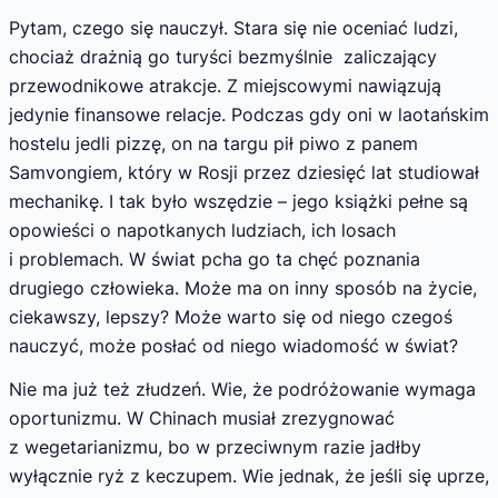
Pytam, czego się nauczył. Stara się nie oceniać ludzi,
chociaż drażnią go turyści bezmyślnie zaliczający
przewodnikowe atrakcje. Z miejscowymi nawiązują
jedynie finansowe relacje. Podczas gdy oni w laotańskim
hostelu jedli pizzę, on na targu pił piwo z panem
Samvongiem, który w Rosji przez dziesięć lat studiował
mechanikę. I tak było wszędzie – jego książki pełne są
opowieści o napotkanych ludziach, ich losach
i problemach. W świat pcha go ta chęć poznania
drugiego człowieka. Może ma on inny sposób na życie,
ciekawszy, lepszy? Może warto się od niego czegoś
nauczyć, może posłać od niego wiadomość w świat?
Nie ma już też złudzeń. Wie, że podróżowanie wymaga
oportunizmu. W Chinach musiał zrezygnować
z wegetarianizmu, bo w przeciwnym razie jadłby
wyłącznie ryż z keczupem. Wie jednak, że jeśli się uprze,