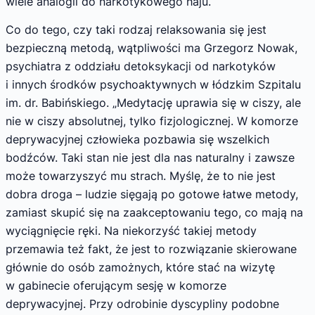
wiele analogii do narkotykowego haju.
Co do tego, czy taki rodzaj relaksowania się jest
bezpieczną metodą, wątpliwości ma Grzegorz Nowak,
psychiatra z oddziału detoksykacji od narkotyków
i innych środków psychoaktywnych w łódzkim Szpitalu
im. dr. Babińskiego. „Medytację uprawia się w ciszy, ale
nie w ciszy absolutnej, tylko fizjologicznej. W komorze
deprywacyjnej człowieka pozbawia się wszelkich
bodźców. Taki stan nie jest dla nas naturalny i zawsze
może towarzyszyć mu strach. Myślę, że to nie jest
dobra droga – ludzie sięgają po gotowe łatwe metody,
zamiast skupić się na zaakceptowaniu tego, co mają na
wyciągnięcie ręki. Na niekorzyść takiej metody
przemawia też fakt, że jest to rozwiązanie skierowane
głównie do osób zamożnych, które stać na wizytę
w gabinecie oferującym sesję w komorze
deprywacyjnej. Przy odrobinie dyscypliny podobne