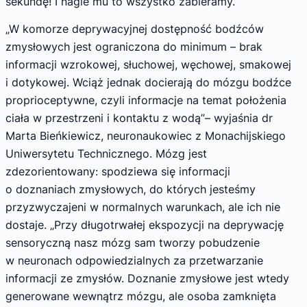
sekundę! I nagle mu to wszystko zabieramy.
„W komorze deprywacyjnej dostępność bodźców
zmysłowych jest ograniczona do minimum – brak
informacji wzrokowej, słuchowej, węchowej, smakowej
i dotykowej. Wciąż jednak docierają do mózgu bodźce
proprioceptywne, czyli informacje na temat położenia
ciała w przestrzeni i kontaktu z wodą”– wyjaśnia dr
Marta Bieńkiewicz, neuronaukowiec z Monachijskiego
Uniwersytetu Technicznego. Mózg jest
zdezorientowany: spodziewa się informacji
o doznaniach zmysłowych, do których jesteśmy
przyzwyczajeni w normalnych warunkach, ale ich nie
dostaje. „Przy długotrwałej ekspozycji na deprywację
sensoryczną nasz mózg sam tworzy pobudzenie
w neuronach odpowiedzialnych za przetwarzanie
informacji ze zmysłów. Doznanie zmysłowe jest wtedy
generowane wewnątrz mózgu, ale osoba zamknięta