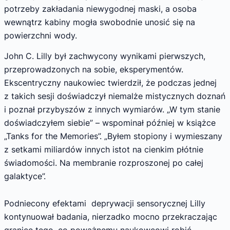
potrzeby zakładania niewygodnej maski, a osoba
wewnątrz kabiny mogła swobodnie unosić się na
powierzchni wody.
John C. Lilly był zachwycony wynikami pierwszych,
przeprowadzonych na sobie, eksperymentów.
Ekscentryczny naukowiec twierdził, że podczas jednej
z takich sesji doświadczył niemalże mistycznych doznań
i poznał przybyszów z innych wymiarów. „W tym stanie
doświadczyłem siebie” – wspominał później w książce
„Tanks for the Memories”. „Byłem stopiony i wymieszany
z setkami miliardów innych istot na cienkim płótnie
świadomości. Na membranie rozproszonej po całej
galaktyce”.
Podniecony efektami deprywacji sensorycznej Lilly
kontynuował badania, nierzadko mocno przekraczając
granice tego, co poważnemu naukowcowi robić