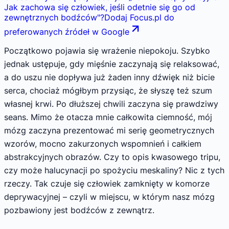
Jak zachowa się człowiek, jeśli odetnie się go od
zewnętrznych bodźców
"
?
Dodaj Focus.pl do
preferowanych źródeł w Google
Początkowo pojawia się wrażenie niepokoju. Szybko
jednak ustępuje, gdy mięśnie zaczynają się relaksować,
a do uszu nie dopływa już żaden inny dźwięk niż bicie
serca, chociaż mógłbym przysiąc, że słyszę też szum
własnej krwi. Po dłuższej chwili zaczyna się prawdziwy
seans. Mimo że otacza mnie całkowita ciemność, mój
mózg zaczyna prezentować mi serię geometrycznych
wzorów, mocno zakurzonych wspomnień i całkiem
abstrakcyjnych obrazów. Czy to opis kwasowego tripu,
czy może halucynacji po spożyciu meskaliny? Nic z tych
rzeczy. Tak czuje się człowiek zamknięty w komorze
deprywacyjnej – czyli w miejscu, w którym nasz mózg
pozbawiony jest bodźców z zewnątrz.