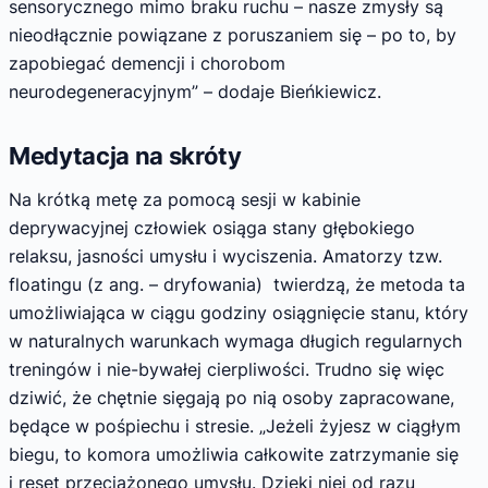
sensorycznego mimo braku ruchu – nasze zmysły są
nieodłącznie powiązane z poruszaniem się – po to, by
zapobiegać demencji i chorobom
neurodegeneracyjnym” – dodaje Bieńkiewicz.
Medytacja na skróty
Na krótką metę za pomocą sesji w kabinie
deprywacyjnej człowiek osiąga stany głębokiego
relaksu, jasności umysłu i wyciszenia. Amatorzy tzw.
floatingu (z ang. – dryfowania) twierdzą, że metoda ta
umożliwiająca w ciągu godziny osiągnięcie stanu, który
w naturalnych warunkach wymaga długich regularnych
treningów i nie-bywałej cierpliwości. Trudno się więc
dziwić, że chętnie sięgają po nią osoby zapracowane,
będące w pośpiechu i stresie. „Jeżeli żyjesz w ciągłym
biegu, to komora umożliwia całkowite zatrzymanie się
i reset przeciążonego umysłu. Dzięki niej od razu