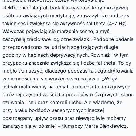
elektroencefalograf, badali aktywność kory mózgowej
osób uprawiających medytację, zauważyli, że podczas
takich sesji zwiększa się aktywność fal theta (4–7 Hz).
Wówczas pojawiają się marzenia senne, a myśli
zaczynają tracić swe logiczne związki. Podobne badania
przeprowadzono na ludziach spędzających długie
godziny w kabinach deprywacyjnych. Również i w tym
przypadku znacznie zwiększa się liczba fal theta. To by
mogło tłumaczyć, dlaczego podczas takiego dryfowania
w ciemności ma się wrażenie snu na jawie. „Wciąż
jednak mało wiemy na temat znaczenia fal mózgowych
o różnej częstotliwości dla procesów mózgowych, stanu
czuwania i snu oraz kontroli ruchu. Ale wiadomo, że
przy braku bodźców sensorycznych inaczej
postrzegamy upływ czasu oraz niewątpliwie możemy
zanurzyć się w półśnie” – tłumaczy Marta Bieńkiewicz.