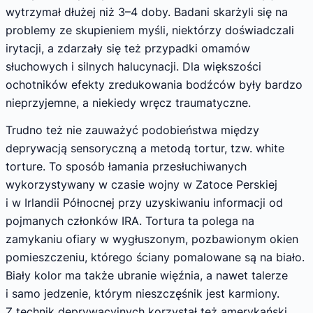
wytrzymał dłużej niż 3–4 doby. Badani skarżyli się na
problemy ze skupieniem myśli, niektórzy doświadczali
irytacji, a zdarzały się też przypadki omamów
słuchowych i silnych halucynacji. Dla większości
ochotników efekty zredukowania bodźców były bardzo
nieprzyjemne, a niekiedy wręcz traumatyczne.
Trudno też nie zauważyć podobieństwa między
deprywacją sensoryczną a metodą tortur, tzw. white
torture. To sposób łamania przesłuchiwanych
wykorzystywany w czasie wojny w Zatoce Perskiej
i w Irlandii Północnej przy uzyskiwaniu informacji od
pojmanych członków IRA. Tortura ta polega na
zamykaniu ofiary w wygłuszonym, pozbawionym okien
pomieszczeniu, którego ściany pomalowane są na biało.
Biały kolor ma także ubranie więźnia, a nawet talerze
i samo jedzenie, którym nieszczęśnik jest karmiony.
Z technik deprywacyjnych korzystał też amerykański