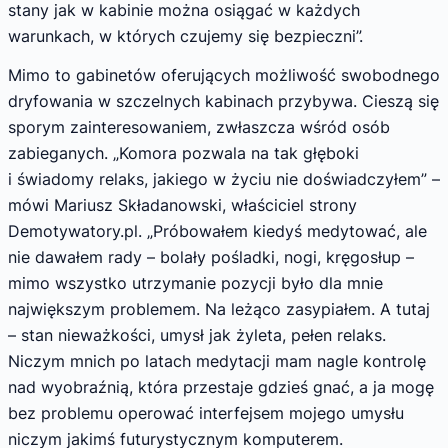
stany jak w kabinie można osiągać w każdych
warunkach, w których czujemy się bezpieczni”.
Mimo to gabinetów oferujących możliwość swobodnego
dryfowania w szczelnych kabinach przybywa. Cieszą się
sporym zainteresowaniem, zwłaszcza wśród osób
zabieganych. „Komora pozwala na tak głęboki
i świadomy relaks, jakiego w życiu nie doświadczyłem” –
mówi Mariusz Składanowski, właściciel strony
Demotywatory.pl. „Próbowałem kiedyś medytować, ale
nie dawałem rady – bolały pośladki, nogi, kręgosłup –
mimo wszystko utrzymanie pozycji było dla mnie
największym problemem. Na leżąco zasypiałem. A tutaj
– stan nieważkości, umysł jak żyleta, pełen relaks.
Niczym mnich po latach medytacji mam nagle kontrolę
nad wyobraźnią, która przestaje gdzieś gnać, a ja mogę
bez problemu operować interfejsem mojego umysłu
niczym jakimś futurystycznym komputerem.