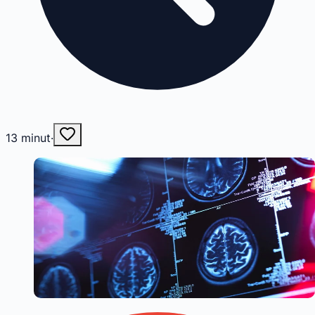
13
minut
·