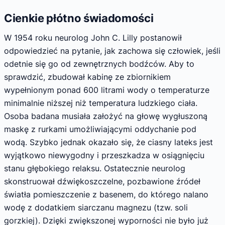
Cienkie płótno świadomości
W 1954 roku neurolog John C. Lilly postanowił
odpowiedzieć na pytanie, jak zachowa się człowiek, jeśli
odetnie się go od zewnętrznych bodźców. Aby to
sprawdzić, zbudował kabinę ze zbiornikiem
wypełnionym ponad 600 litrami wody o temperaturze
minimalnie niższej niż temperatura ludzkiego ciała.
Osoba badana musiała założyć na głowę wygłuszoną
maskę z rurkami umożliwiającymi oddychanie pod
wodą. Szybko jednak okazało się, że ciasny lateks jest
wyjątkowo niewygodny i przeszkadza w osiągnięciu
stanu głębokiego relaksu. Ostatecznie neurolog
skonstruował dźwiękoszczelne, pozbawione źródeł
światła pomieszczenie z basenem, do którego nalano
wodę z dodatkiem siarczanu magnezu (tzw. soli
gorzkiej). Dzięki zwiększonej wyporności nie było już