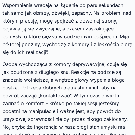
Wspomnienia wracają na żądanie po paru sekundach,
tak samo jak obrazy, dźwięki, zapachy. Na problem, nad
którym pracuję, mogę spojrzeć z dowolnej strony,
pojawia-ją się zwyczajne, a czasem zaskakujące
pomysły, o które ciężko w codziennym pośpiechu. Mija
półtorej godziny, wychodzę z komory i z lekkością biorę
się do ich realizacji”.
Osoba wychodząca z komory deprywacyjnej czuje się
jak obudzona z długiego snu. Reakcje na bodźce są
znacznie wolniejsze, a wnętrze głowy wypełnia błoga
pustka. Potrzeba dobrych piętnastu minut, aby na
powrót zacząć „kontaktować”. W tym czasie warto
zadbać o komfort – krótko po takiej sesji jesteśmy
podatni na manipulację i ważne jest, aby powrót do
umysłowej sprawności nie był przez nikogo zakłócany.
No, chyba że ingerencja w nasz błogi stan umysłu ma
nam ułatwić przyswojenie konkretnej wiedzy. Okazuje