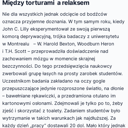
Między torturami a relaksem
Nie dla wszystkich jednak odcięcie od bodźców
oznacza przyjemne doznania. W tym samym roku, kiedy
John C. Lilly eksperymentował ze swoją pierwszą
komorą deprywacyjną, trójka badaczy z uniwersytetu
w Montrealu – W. Harold Bexton, Woodburn Heron
i T.H. Scott – przeprowadziła doświadczenie nad
zachowaniem mózgu w momencie skrajnej
bezczynności. Do tego przedsięwzięcia naukowcy
zwerbowali grupę łasych na prosty zarobek studentów.
Uczestnikom badania zakładano na oczy gogle
przepuszczające jedynie rozproszone światło, na dłonie
– bawełniane rękawiczki, a przedramiona otulano im
kartonowymi osłonami. Zdejmowali je tylko po to, żeby
zjeść i skorzystać z toalety. Zadaniem studentów było
wytrzymanie w takich warunkach jak najdłuższej. Za
każdy dzień „pracy” dostawali 20 dol. Mało który jednak