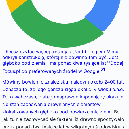
Chcesz czytać więcej treści jak
„
Nad brzegiem Menu
odkryli konstrukcję, której nie powinno tam być. Jest
głęboko pod ziemią i ma ponad dwa tysiące lat
"
?
Dodaj
Focus.pl do preferowanych źródeł w Google
Mówimy bowiem o znalezisku mającym około 2400 lat.
Oznacza to, że jego geneza sięga okolic IV wieku p.n.e.
To kawał czasu, dlatego naprawdę imponujący okazuje
się stan zachowania drewnianych elementów
zlokalizowanych głęboko pod powierzchnią ziemi.
Bo
jak tu nie zachwycać się faktem, iż drewno spoczywało
przez ponad dwa tysiące lat w wilgotnym środowisku, a