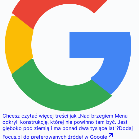
Chcesz czytać więcej treści jak
„
Nad brzegiem Menu
odkryli konstrukcję, której nie powinno tam być. Jest
głęboko pod ziemią i ma ponad dwa tysiące lat
"
?
Dodaj
Focus.pl do preferowanych źródeł w Google