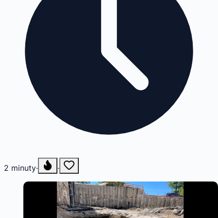
2
minuty
·
·