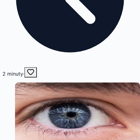
2
minuty
·