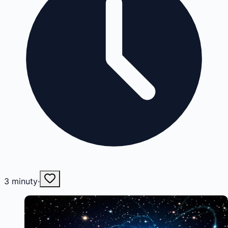
3
minuty
·