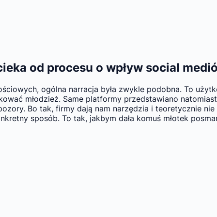
cieka od procesu o wpływ social medi
ościowych, ogólna narracja była zwykle podobna. To użytk
ukować młodzież. Same platformy przedstawiano natomiast 
pozory. Bo tak, firmy dają nam narzędzia i teoretycznie ni
onkretny sposób. To tak, jakbym dała komuś młotek posmar