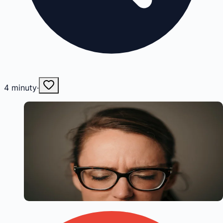
4
minuty
·