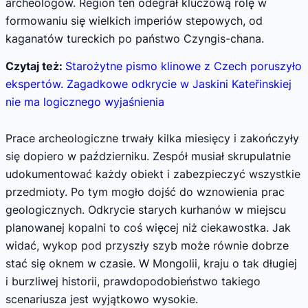
archeologów. Region ten odegrał kluczową rolę w
formowaniu się wielkich imperiów stepowych, od
kaganatów tureckich po państwo Czyngis-chana.
Czytaj też:
Starożytne pismo klinowe z Czech poruszyło
ekspertów. Zagadkowe odkrycie w Jaskini Kateřinskiej
nie ma logicznego wyjaśnienia
Prace archeologiczne trwały kilka miesięcy i zakończyły
się dopiero w październiku. Zespół musiał skrupulatnie
udokumentować każdy obiekt i zabezpieczyć wszystkie
przedmioty. Po tym mogło dojść do wznowienia prac
geologicznych. Odkrycie starych kurhanów w miejscu
planowanej kopalni to coś więcej niż ciekawostka. Jak
widać, wykop pod przyszły szyb może równie dobrze
stać się oknem w czasie. W Mongolii, kraju o tak długiej
i burzliwej historii, prawdopodobieństwo takiego
scenariusza jest wyjątkowo wysokie.