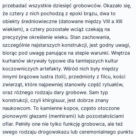
przebadać wszystkie dziesięć grobowców. Okazało się,
że cztery z nich pochodzą z epoki brązu, dwa to
obiekty średniowieczne (datowane między VIII a XIII
wiekiem), a cztery pozostałe wciąż czekają na
precyzyjne określenie wieku. Stan zachowania,
szczególnie najstarszych konstrukcji, jest godny uwagi,
biorąc pod uwagę panujące na stepie warunki. Wnętrza
kurhanów skrywały typowe dla tamtejszych kultur
koczowniczych artefakty. Wśród nich były między
innymi brązowe lustra (toli), przedmioty z filcu, kości
zwierząt, które najpewniej stanowiły część rytuałów,
oraz różnego rodzaju dary grobowe. Sam typ
konstrukcji, czyli khirgisuur, jest dobrze znany
naukowcom. To kamienne kopce, często otoczone
pionowymi głazami (menhirami) lub pozostałościami
ofiar. Pełniły one nie tylko funkcję grobowca, ale też
swego rodzaju drogowskazu lub ceremonialnego punktu