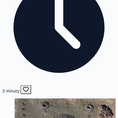
3
minuty
·