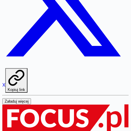
X
Kopiuj link
Załaduj więcej