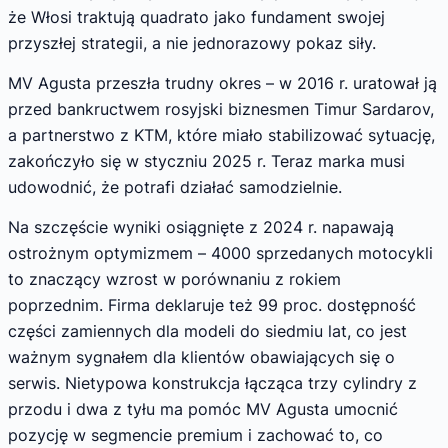
że Włosi traktują quadrato jako fundament swojej
przyszłej strategii, a nie jednorazowy pokaz siły.
MV Agusta przeszła trudny okres – w 2016 r. uratował ją
przed bankructwem rosyjski biznesmen Timur Sardarov,
a partnerstwo z KTM, które miało stabilizować sytuację,
zakończyło się w styczniu 2025 r. Teraz marka musi
udowodnić, że potrafi działać samodzielnie.
Na szczęście wyniki osiągnięte z 2024 r. napawają
ostrożnym optymizmem – 4000 sprzedanych motocykli
to znaczący wzrost w porównaniu z rokiem
poprzednim. Firma deklaruje też 99 proc. dostępność
części zamiennych dla modeli do siedmiu lat, co jest
ważnym sygnałem dla klientów obawiających się o
serwis. Nietypowa konstrukcja łącząca trzy cylindry z
przodu i dwa z tyłu ma pomóc MV Agusta umocnić
pozycję w segmencie premium i zachować to, co