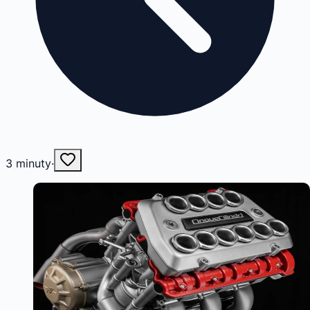
3
minuty
·