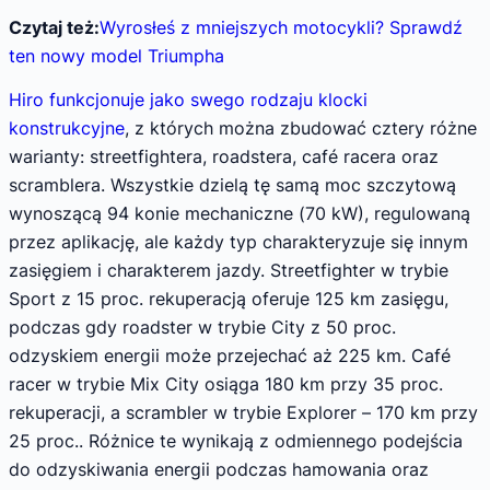
Czytaj też:
Wyrosłeś z mniejszych motocykli? Sprawdź
ten nowy model Triumpha
Hiro funkcjonuje jako swego rodzaju klocki
konstrukcyjne
, z których można zbudować cztery różne
warianty: streetfightera, roadstera, café racera oraz
scramblera. Wszystkie dzielą tę samą moc szczytową
wynoszącą 94 konie mechaniczne (70 kW), regulowaną
przez aplikację, ale każdy typ charakteryzuje się innym
zasięgiem i charakterem jazdy. Streetfighter w trybie
Sport z 15 proc. rekuperacją oferuje 125 km zasięgu,
podczas gdy roadster w trybie City z 50 proc.
odzyskiem energii może przejechać aż 225 km. Café
racer w trybie Mix City osiąga 180 km przy 35 proc.
rekuperacji, a scrambler w trybie Explorer – 170 km przy
25 proc.. Różnice te wynikają z odmiennego podejścia
do odzyskiwania energii podczas hamowania oraz