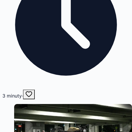
3
minuty
·