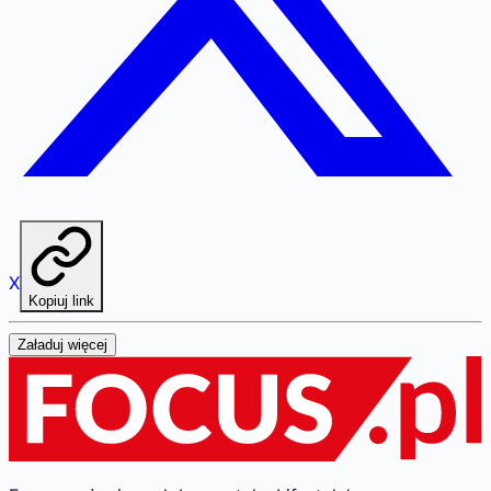
X
Kopiuj link
Załaduj więcej