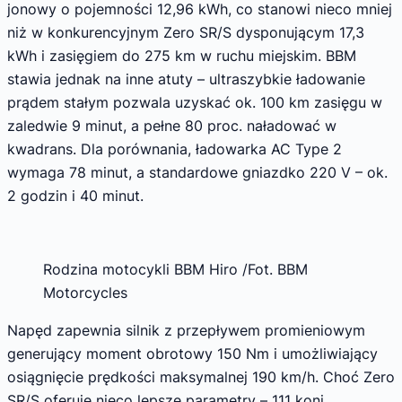
jonowy o pojemności 12,96 kWh, co stanowi nieco mniej
niż w konkurencyjnym Zero SR/S dysponującym 17,3
kWh i zasięgiem do 275 km w ruchu miejskim. BBM
stawia jednak na inne atuty – ultraszybkie ładowanie
prądem stałym pozwala uzyskać ok. 100 km zasięgu w
zaledwie 9 minut, a pełne 80 proc. naładować w
kwadrans. Dla porównania, ładowarka AC Type 2
wymaga 78 minut, a standardowe gniazdko 220 V – ok.
2 godzin i 40 minut.
Rodzina motocykli BBM Hiro /Fot. BBM
Motorcycles
Napęd zapewnia silnik z przepływem promieniowym
generujący moment obrotowy 150 Nm i umożliwiający
osiągnięcie prędkości maksymalnej 190 km/h. Choć Zero
SR/S oferuje nieco lepsze parametry – 111 koni