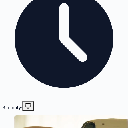
3
minuty
·