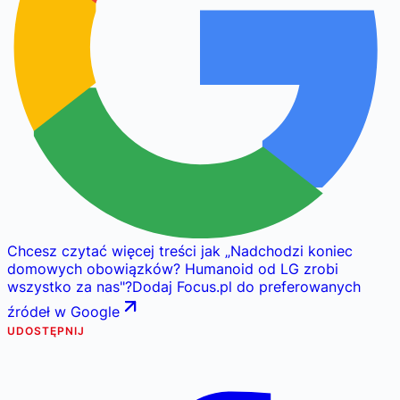
Chcesz czytać więcej treści jak
„
Nadchodzi koniec
domowych obowiązków? Humanoid od LG zrobi
wszystko za nas
"
?
Dodaj Focus.pl do preferowanych
źródeł w Google
UDOSTĘPNIJ