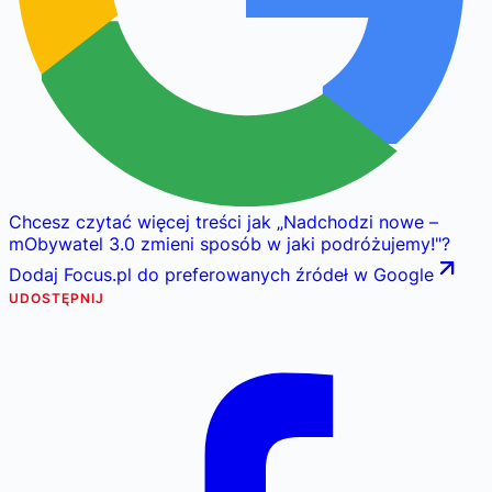
Chcesz czytać więcej treści jak
„
Nadchodzi nowe –
mObywatel 3.0 zmieni sposób w jaki podróżujemy!
"
?
Dodaj Focus.pl do preferowanych źródeł w Google
UDOSTĘPNIJ