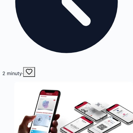
2
minuty
·