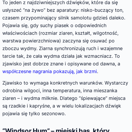
To jeden z najdziwniejszych dźwięków, które da się
usłyszeć “na żywo” bez aparatury: nisko-buczący ton,
czasem przypominający silnik samolotu gdzieś daleko.
Pojawia się, gdy suchy piasek o odpowiednich
właściwościach (rozmiar ziaren, kształt, wilgotność,
warstwa powierzchniowa) zaczyna się osuwać po
zboczu wydmy. Ziarna synchronizują ruch i wzajemne
tarcie tak, że cała wydma działa jak wzmacniacz. To
zjawisko jest dobrze znane i opisywane od dawna, a
współczesne nagrania pokazują, jak brzmi
.
Zjawisko to wymaga konkretnych warunków. Wystarczy
odrobina wilgoci, inna temperatura, inna mieszanka
ziaren – i wydma milknie. Dlatego “śpiewające” miejsca
są rzadkie i kapryśne, a w wielu lokalizacjach dźwięk
pojawia się tylko sezonowo.
“Windsor Hum” – miejski bas, który