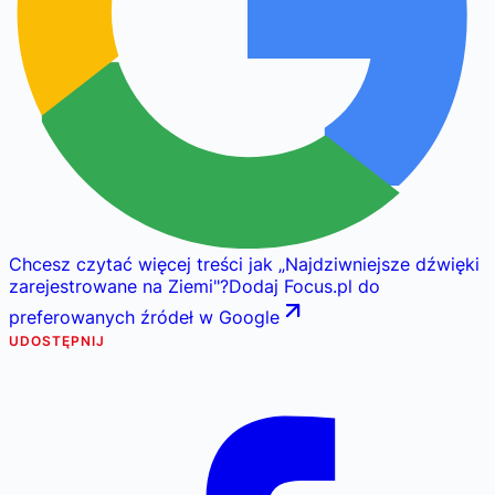
Chcesz czytać więcej treści jak
„
Najdziwniejsze dźwięki
zarejestrowane na Ziemi
"
?
Dodaj Focus.pl do
preferowanych źródeł w Google
UDOSTĘPNIJ