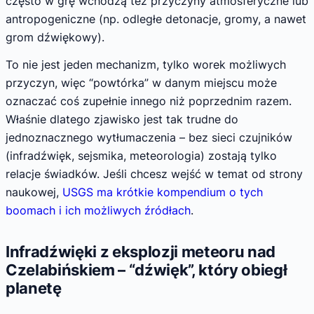
często w grę wchodzą też przyczyny atmosferyczne lub
antropogeniczne (np. odległe detonacje, gromy, a nawet
grom dźwiękowy).
To nie jest jeden mechanizm, tylko worek możliwych
przyczyn, więc “powtórka” w danym miejscu może
oznaczać coś zupełnie innego niż poprzednim razem.
Właśnie dlatego zjawisko jest tak trudne do
jednoznacznego wytłumaczenia – bez sieci czujników
(infradźwięk, sejsmika, meteorologia) zostają tylko
relacje świadków. Jeśli chcesz wejść w temat od strony
naukowej,
USGS ma krótkie kompendium o tych
boomach i ich możliwych źródłach
.
Infradźwięki z eksplozji meteoru nad
Czelabińskiem – “dźwięk”, który obiegł
planetę