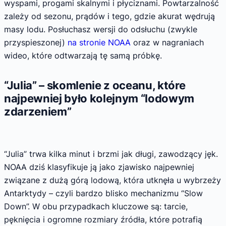
wyspami, progami skalnymi i płyciznami. Powtarzalność
zależy od sezonu, prądów i tego, gdzie akurat wędrują
masy lodu. Posłuchasz wersji do odsłuchu (zwykle
przyspieszonej)
na stronie NOAA
oraz w nagraniach
wideo, które odtwarzają tę samą próbkę.
“Julia” – skomlenie z oceanu, które
najpewniej było kolejnym “lodowym
zdarzeniem”
“Julia” trwa kilka minut i brzmi jak długi, zawodzący jęk.
NOAA dziś klasyfikuje ją jako zjawisko najpewniej
związane z dużą górą lodową, która utknęła u wybrzeży
Antarktydy – czyli bardzo blisko mechanizmu “Slow
Down”. W obu przypadkach kluczowe są: tarcie,
pęknięcia i ogromne rozmiary źródła, które potrafią