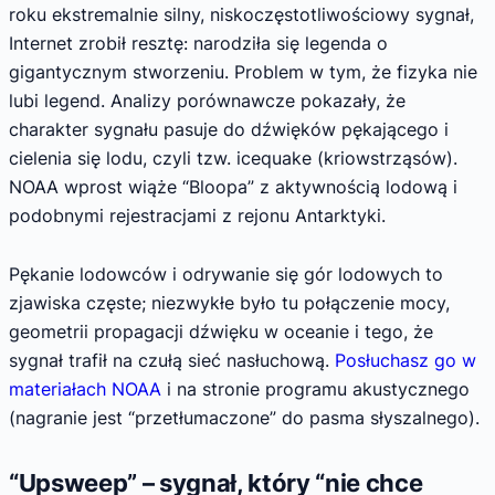
roku ekstremalnie silny, niskoczęstotliwościowy sygnał,
Internet zrobił resztę: narodziła się legenda o
gigantycznym stworzeniu. Problem w tym, że fizyka nie
lubi legend. Analizy porównawcze pokazały, że
charakter sygnału pasuje do dźwięków pękającego i
cielenia się lodu, czyli tzw. icequake (kriowstrząsów).
NOAA wprost wiąże “Bloopa” z aktywnością lodową i
podobnymi rejestracjami z rejonu Antarktyki.
Pękanie lodowców i odrywanie się gór lodowych to
zjawiska częste; niezwykłe było tu połączenie mocy,
geometrii propagacji dźwięku w oceanie i tego, że
sygnał trafił na czułą sieć nasłuchową.
Posłuchasz go w
materiałach NOAA
i na stronie programu akustycznego
(nagranie jest “przetłumaczone” do pasma słyszalnego).
“Upsweep” – sygnał, który “nie chce