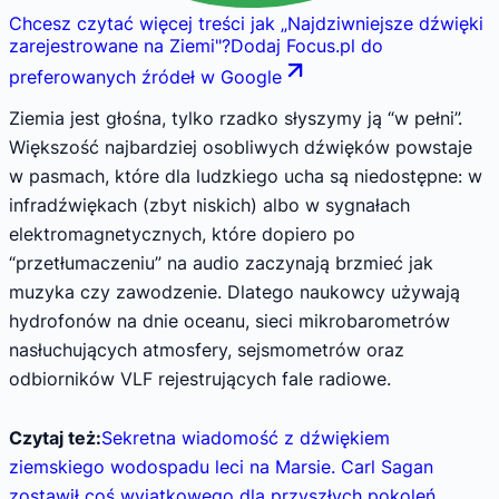
Chcesz czytać więcej treści jak
„
Najdziwniejsze dźwięki
zarejestrowane na Ziemi
"
?
Dodaj Focus.pl do
preferowanych źródeł w Google
Ziemia jest głośna, tylko rzadko słyszymy ją “w pełni”.
Większość najbardziej osobliwych dźwięków powstaje
w pasmach, które dla ludzkiego ucha są niedostępne: w
infradźwiękach (zbyt niskich) albo w sygnałach
elektromagnetycznych, które dopiero po
“przetłumaczeniu” na audio zaczynają brzmieć jak
muzyka czy zawodzenie. Dlatego naukowcy używają
hydrofonów na dnie oceanu, sieci mikrobarometrów
nasłuchujących atmosfery, sejsmometrów oraz
odbiorników VLF rejestrujących fale radiowe.
Czytaj też:
Sekretna wiadomość z dźwiękiem
ziemskiego wodospadu leci na Marsie. Carl Sagan
zostawił coś wyjątkowego dla przyszłych pokoleń