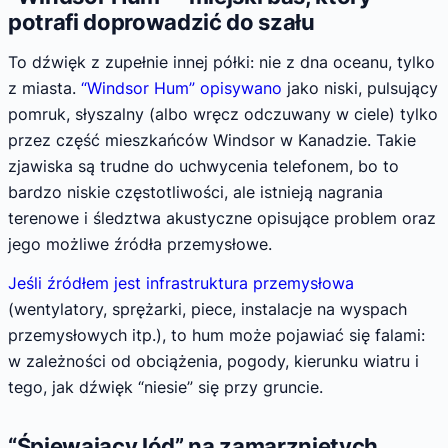
potrafi doprowadzić do szału
To dźwięk z zupełnie innej półki: nie z dna oceanu, tylko
z miasta.
“Windsor Hum” opisywano
jako niski, pulsujący
pomruk, słyszalny (albo wręcz odczuwany w ciele) tylko
przez część mieszkańców Windsor w Kanadzie. Takie
zjawiska są trudne do uchwycenia telefonem, bo to
bardzo niskie częstotliwości, ale istnieją nagrania
terenowe i śledztwa akustyczne opisujące problem oraz
jego możliwe źródła przemysłowe.
Jeśli źródłem jest infrastruktura przemysłowa
(wentylatory, sprężarki, piece, instalacje na wyspach
przemysłowych itp.), to hum może pojawiać się falami:
w zależności od obciążenia, pogody, kierunku wiatru i
tego, jak dźwięk “niesie” się przy gruncie.
“Śpiewający lód” na zamarzniętych