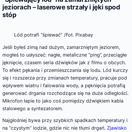
jeziorach – laserowe strzały i jęki spod
stóp
Lód potrafi “śpiewać” /Fot. Pixabay
Jeśli byłeś zimą nad dużym, zamarzniętym jeziorem,
mogłeś to usłyszeć: nagłe, metaliczne “ping”, przeciągłe
jęknięcie, czasem seria dźwięków jak z filmu o obcych.
To efekt pękania i przemieszczania się lodu. Lód kurczy
się i rozszerza przy zmianach temperatury, pracuje pod
wpływem wiatru i falowania wody, a pęknięcia potrafią
generować drgania rozchodzące się na duże odległości.
Mikrofon łapie to jako coś pomiędzy dźwiękiem kabla
stalowego a syntezatorem.
Najgłośniej bywa przy szybkich spadkach temperatury i
na “czystym” lodzie, gdzie nic nie tłumi drgań.
Zjawisko