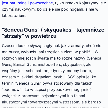
jest naturalne i powszechne
, tylko rzadko kojarzymy je z
czymś naukowym, bo dzieje się pod nogami, a nie w
laboratorium.
“Seneca Guns” / skyquakes – tajemnicze
“strzały” w powietrzu
Czasem ludzie słyszą nagły huk jak z armaty, choć nie
ma burzy, wybuchu ani trzęsienia ziemi w pobliżu. W
różnych miejscach świata ma to różne nazwy (Seneca
Guns, Barisal Guns, mistpoeffers, skyquakes), ale
wspólny jest schemat: pojedynczy, mocny boom,
czasem z lekkimi drganiami szyb. USGS opisuje, że
termin “Seneca Guns” bywa stosowany dla takich
“boomów” i że w części przypadków mogą mieć
związek z procesami sejsmicznymi lub falami
akustycznymi towarzyszącymi wstrząsom, ale bardzo