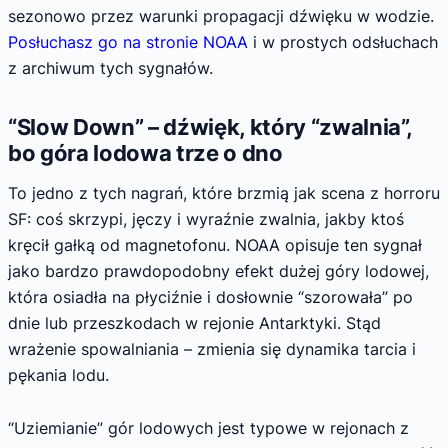
sezonowo przez warunki propagacji dźwięku w wodzie.
Posłuchasz go na stronie NOAA
i w prostych odsłuchach
z archiwum tych sygnałów.
“Slow Down” – dźwięk, który “zwalnia”,
bo góra lodowa trze o dno
To jedno z tych nagrań, które brzmią jak scena z horroru
SF: coś skrzypi, jęczy i wyraźnie zwalnia, jakby ktoś
kręcił gałką od magnetofonu. NOAA opisuje ten sygnał
jako bardzo prawdopodobny efekt dużej góry lodowej,
która osiadła na płyciźnie i dosłownie “szorowała” po
dnie lub przeszkodach w rejonie Antarktyki. Stąd
wrażenie spowalniania – zmienia się dynamika tarcia i
pękania lodu.
“Uziemianie” gór lodowych jest typowe w rejonach z