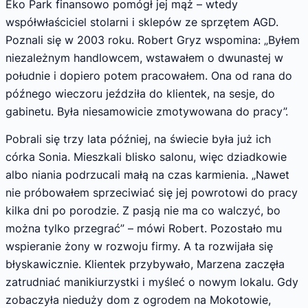
Eko Park finansowo pomógł jej mąż – wtedy
współwłaściciel stolarni i sklepów ze sprzętem AGD.
Poznali się w 2003 roku. Robert Gryz wspomina: „Byłem
niezależnym handlowcem, wstawałem o dwunastej w
południe i dopiero potem pracowałem. Ona od rana do
późnego wieczoru jeździła do klientek, na sesje, do
gabinetu. Była niesamowicie zmotywowana do pracy”.
Pobrali się trzy lata później, na świecie była już ich
córka Sonia. Mieszkali blisko salonu, więc dziadkowie
albo niania podrzucali małą na czas karmienia. „Nawet
nie próbowałem sprzeciwiać się jej powrotowi do pracy
kilka dni po porodzie. Z pasją nie ma co walczyć, bo
można tylko przegrać” – mówi Robert. Pozostało mu
wspieranie żony w rozwoju firmy. A ta rozwijała się
błyskawicznie. Klientek przybywało, Marzena zaczęła
zatrudniać manikiurzystki i myśleć o nowym lokalu. Gdy
zobaczyła nieduży dom z ogrodem na Mokotowie,