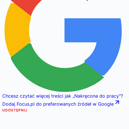
Chcesz czytać więcej treści jak
„
Nakręcona do pracy
"
?
Dodaj Focus.pl do preferowanych źródeł w Google
UDOSTĘPNIJ