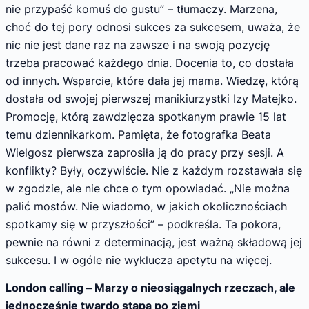
nie przypaść komuś do gustu” – tłumaczy. Marzena,
choć do tej pory odnosi sukces za sukcesem, uważa, że
nic nie jest dane raz na zawsze i na swoją pozycję
trzeba pracować każdego dnia. Docenia to, co dostała
od innych. Wsparcie, które dała jej mama. Wiedzę, którą
dostała od swojej pierwszej manikiurzystki Izy Matejko.
Promocję, którą zawdzięcza spotkanym prawie 15 lat
temu dziennikarkom. Pamięta, że fotografka Beata
Wielgosz pierwsza zaprosiła ją do pracy przy sesji. A
konflikty? Były, oczywiście. Nie z każdym rozstawała się
w zgodzie, ale nie chce o tym opowiadać. „Nie można
palić mostów. Nie wiadomo, w jakich okolicznościach
spotkamy się w przyszłości” – podkreśla. Ta pokora,
pewnie na równi z determinacją, jest ważną składową jej
sukcesu. I w ogóle nie wyklucza apetytu na więcej.
London calling – Marzy o nieosiągalnych rzeczach, ale
jednocześnie twardo stąpa po ziemi