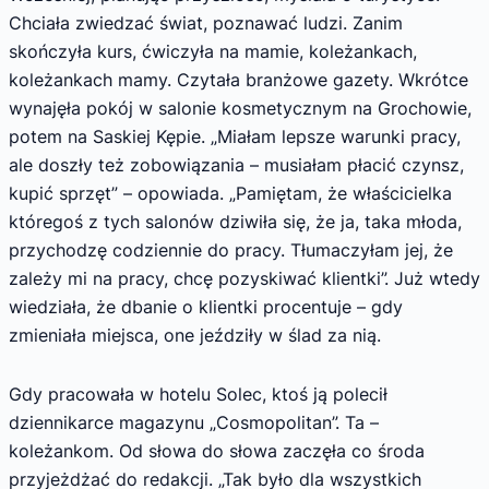
Chciała zwiedzać świat, poznawać ludzi. Zanim
skończyła kurs, ćwiczyła na mamie, koleżankach,
koleżankach mamy. Czytała branżowe gazety. Wkrótce
wynajęła pokój w salonie kosmetycznym na Grochowie,
potem na Saskiej Kępie. „Miałam lepsze warunki pracy,
ale doszły też zobowiązania – musiałam płacić czynsz,
kupić sprzęt” – opowiada. „Pamiętam, że właścicielka
któregoś z tych salonów dziwiła się, że ja, taka młoda,
przychodzę codziennie do pracy. Tłumaczyłam jej, że
zależy mi na pracy, chcę pozyskiwać klientki”. Już wtedy
wiedziała, że dbanie o klientki procentuje – gdy
zmieniała miejsca, one jeździły w ślad za nią.
Gdy pracowała w hotelu Solec, ktoś ją polecił
dziennikarce magazynu „Cosmopolitan”. Ta –
koleżankom. Od słowa do słowa zaczęła co środa
przyjeżdżać do redakcji. „Tak było dla wszystkich