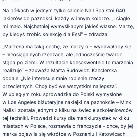
Na półkach w jednym tylko salonie Nail Spa stoi 640
lakierów do paznokci, każdy w innym kolorze. „I ciągle
mi mało. Najchętniej wymyśliłabym jakieś własne. Marzę,
by kiedyś zrobić kolekcję dla Essi” – zdradza.
„Marzena ma taką cechę, że marzy o – wydawałoby się
– nieosiągalnych rzeczach, ale jednocześnie twardo
stąpa po ziemi. W rezultacie konsekwentnie te marzenia
realizuje” – zauważa Marta Rudowicz. Kanclerska
dodaje: „Nie interesuje mnie robienie rzeczy
przeciętnych. Chcę być we wszystkim najlepsza”.
W ubiegłym roku sprowadziła do Polski wymyślone
w Los Angeles biżuteryjne naklejki na paznokcie – Minx
Nails i została jednym z kilku na świecie szkoleniowców
tej techniki. Prowadzi kursy dla manikiurzystek w kilku
miastach w Polsce, rozmawia o franczyzie – chce, by jej
marka pojawiła się wkrótce w Poznaniu i Katowicach.