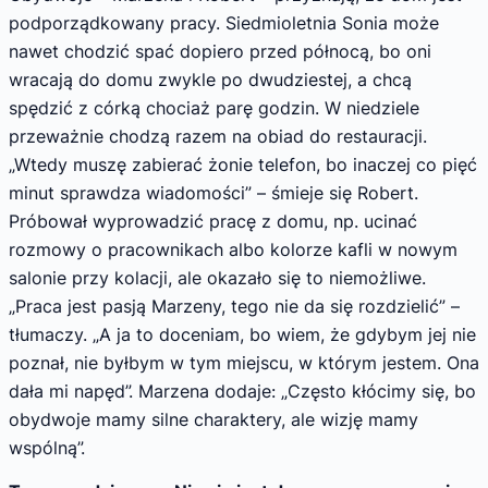
podporządkowany pracy. Siedmioletnia Sonia może
nawet chodzić spać dopiero przed północą, bo oni
wracają do domu zwykle po dwudziestej, a chcą
spędzić z córką chociaż parę godzin. W niedziele
przeważnie chodzą razem na obiad do restauracji.
„Wtedy muszę zabierać żonie telefon, bo inaczej co pięć
minut sprawdza wiadomości” – śmieje się Robert.
Próbował wyprowadzić pracę z domu, np. ucinać
rozmowy o pracownikach albo kolorze kafli w nowym
salonie przy kolacji, ale okazało się to niemożliwe.
„Praca jest pasją Marzeny, tego nie da się rozdzielić” –
tłumaczy. „A ja to doceniam, bo wiem, że gdybym jej nie
poznał, nie byłbym w tym miejscu, w którym jestem. Ona
dała mi napęd”. Marzena dodaje: „Często kłócimy się, bo
obydwoje mamy silne charaktery, ale wizję mamy
wspólną”.