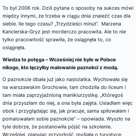
To był 2006 rok. Dziś pytana o sposoby na sukces mówi
między innymi, że trzeba w ciągu dnia znaleźć czas dla
siebie. Ile tego czasu? „Trzydzieści minut”. Marzena
Kanclerska-Gryz jest morderczo pracowita. Ale to nie
tylko pracowitość sprawiła, że osiągnęła to, co
osiągnęła.
Wiedza to potęga – Wcześniej nie było w Polsce
nikogo, kto łączyłby malowanie paznokci z modą.
O paznokcie dbała już jako nastolatka. Wychowała się
na warszawskim Grochowie, tam chodziła do liceum i
tam miała zaprzyjaźnioną manikiurzystkę. „Któregoś
dnia przyszłam do niej, a ona była zajęta. Usiadłam więc
obok i przyglądając się, jak pracuje, sama spiłowałam i
pomalowałam sobie paznokcie” – opowiada. Wyszło na
tyle dobrze, że postanowiła pójść na szkolenie.
Wcześniej, planując przyszłość, myślała o turystyce.