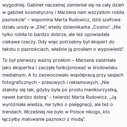
wygodniej. Gabinet naczelnej zamieniał się na cały dzień
w gabinet kosmetyczny i Marzena nam wszystkim robiła
paznokcie” – wspomina Marta Rudowicz, dziś szefowa
działu urody w „Elle”, wtedy dziennikarka „Cosmo”. „Nie
tylko robiła to bardzo dobrze, ale też opowiadała
ciekawe rzeczy. Gdy więc potrzebny był ekspert do
tekstu o paznokciach, właśnie ją prosiłam o wypowiedź”.
To był pierwszy ważny przełom – Marzena zaistniała
jako ekspertka i zaczęła funkcjonować w środowisku
medialnym. A to zaowocowało współpracą przy sesjach
fotograficznych – prasowych i reklamowych. „Nie
stałoby się tak, gdyby była po prostu manikiurzystką,
nawet bardzo dobrą” – twierdzi Marta Rudowicz. „Ją
wyróżniała wiedza, nie tylko o pielęgnacji, ale też o
trendach. Wcześniej nie było w Polsce nikogo, kto
łączyłby malowanie paznokci z modą”.