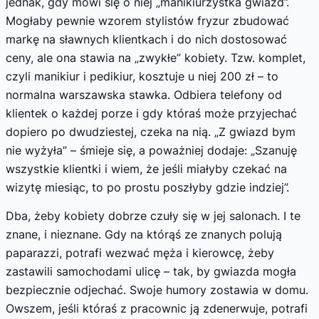
jednak, gdy mówi się o niej „manikiurzystka gwiazd”.
Mogłaby pewnie wzorem stylistów fryzur zbudować
markę na sławnych klientkach i do nich dostosować
ceny, ale ona stawia na „zwykłe” kobiety. Tzw. komplet,
czyli manikiur i pedikiur, kosztuje u niej 200 zł – to
normalna warszawska stawka. Odbiera telefony od
klientek o każdej porze i gdy któraś może przyjechać
dopiero po dwudziestej, czeka na nią. „Z gwiazd bym
nie wyżyła” – śmieje się, a poważniej dodaje: „Szanuję
wszystkie klientki i wiem, że jeśli miałyby czekać na
wizytę miesiąc, to po prostu poszłyby gdzie indziej”.
Dba, żeby kobiety dobrze czuły się w jej salonach. I te
znane, i nieznane. Gdy na którąś ze znanych polują
paparazzi, potrafi wezwać męża i kierowcę, żeby
zastawili samochodami ulicę – tak, by gwiazda mogła
bezpiecznie odjechać. Swoje humory zostawia w domu.
Owszem, jeśli któraś z pracownic ją zdenerwuje, potrafi