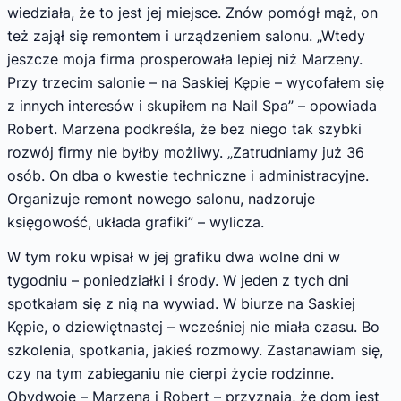
wiedziała, że to jest jej miejsce. Znów pomógł mąż, on
też zajął się remontem i urządzeniem salonu. „Wtedy
jeszcze moja firma prosperowała lepiej niż Marzeny.
Przy trzecim salonie – na Saskiej Kępie – wycofałem się
z innych interesów i skupiłem na Nail Spa” – opowiada
Robert. Marzena podkreśla, że bez niego tak szybki
rozwój firmy nie byłby możliwy. „Zatrudniamy już 36
osób. On dba o kwestie techniczne i administracyjne.
Organizuje remont nowego salonu, nadzoruje
księgowość, układa grafiki” – wylicza.
W tym roku wpisał w jej grafiku dwa wolne dni w
tygodniu – poniedziałki i środy. W jeden z tych dni
spotkałam się z nią na wywiad. W biurze na Saskiej
Kępie, o dziewiętnastej – wcześniej nie miała czasu. Bo
szkolenia, spotkania, jakieś rozmowy. Zastanawiam się,
czy na tym zabieganiu nie cierpi życie rodzinne.
Obydwoje – Marzena i Robert – przyznają, że dom jest