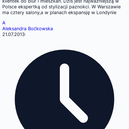
klientek do biur i mieszkań. Dziś jest najważniejszą w
Polsce ekspertką od stylizacji paznokci. W Warszawie
ma cztery salony,a w planach ekspansję w Londynie
A
Aleksandra Boćkowska
21.07.2013
·