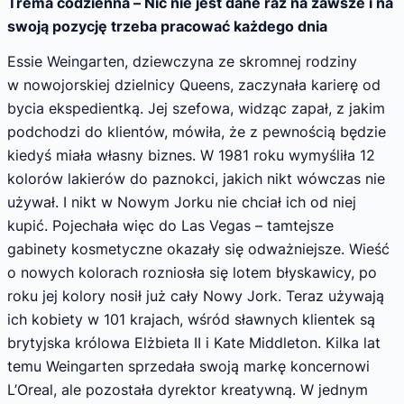
Trema codzienna – Nic nie jest dane raz na zawsze i na
swoją pozycję trzeba pracować każdego dnia
Essie Weingarten, dziewczyna ze skromnej rodziny
w nowojorskiej dzielnicy Queens, zaczynała karierę od
bycia ekspedientką. Jej szefowa, widząc zapał, z jakim
podchodzi do klientów, mówiła, że z pewnością będzie
kiedyś miała własny biznes. W 1981 roku wymyśliła 12
kolorów lakierów do paznokci, jakich nikt wówczas nie
używał. I nikt w Nowym Jorku nie chciał ich od niej
kupić. Pojechała więc do Las Vegas – tamtejsze
gabinety kosmetyczne okazały się odważniejsze. Wieść
o nowych kolorach rozniosła się lotem błyskawicy, po
roku jej kolory nosił już cały Nowy Jork. Teraz używają
ich kobiety w 101 krajach, wśród sławnych klientek są
brytyjska królowa Elżbieta II i Kate Middleton. Kilka lat
temu Weingarten sprzedała swoją markę koncernowi
L’Oreal, ale pozostała dyrektor kreatywną. W jednym