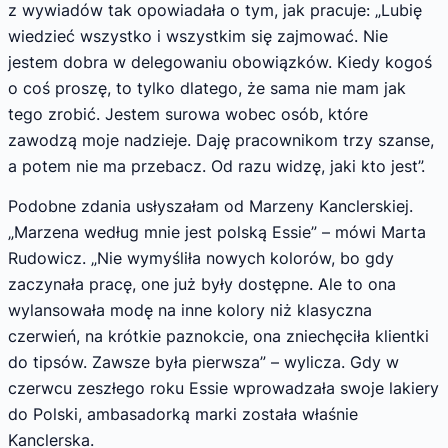
z wywiadów tak opowiadała o tym, jak pracuje: „Lubię
wiedzieć wszystko i wszystkim się zajmować. Nie
jestem dobra w delegowaniu obowiązków. Kiedy kogoś
o coś proszę, to tylko dlatego, że sama nie mam jak
tego zrobić. Jestem surowa wobec osób, które
zawodzą moje nadzieje. Daję pracownikom trzy szanse,
a potem nie ma przebacz. Od razu widzę, jaki kto jest”.
Podobne zdania usłyszałam od Marzeny Kanclerskiej.
„Marzena według mnie jest polską Essie” – mówi Marta
Rudowicz. „Nie wymyśliła nowych kolorów, bo gdy
zaczynała pracę, one już były dostępne. Ale to ona
wylansowała modę na inne kolory niż klasyczna
czerwień, na krótkie paznokcie, ona zniechęciła klientki
do tipsów. Zawsze była pierwsza” – wylicza. Gdy w
czerwcu zeszłego roku Essie wprowadzała swoje lakiery
do Polski, ambasadorką marki została właśnie
Kanclerska.