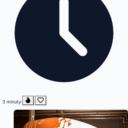
3
minuty
·
·