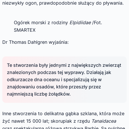
niezwykły ogon, prawdopodobnie służący do pływania.
Ogórek morski z rodziny
Elpidiidae
/Fot.
SMARTEX
Dr Thomas Dahlgren wyjaśnia:
Te stworzenia były jednymi z największych zwierząt
znalezionych podczas tej wyprawy. Działają jak
odkurzacze dna oceanu i specjalizują się w
znajdowaniu osadów, które przeszły przez
najmniejszą liczbę żołądków.
Inne stworzenia to delikatna gąbka szklana, która może
żyć nawet 15 000 lat; skorupiak z rzędu
Tanaidacea
oraz spektakularna różowa strzykwa Barbie. Są pulchne