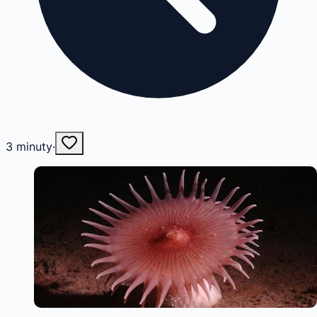
3
minuty
·