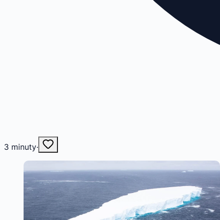
3
minuty
·