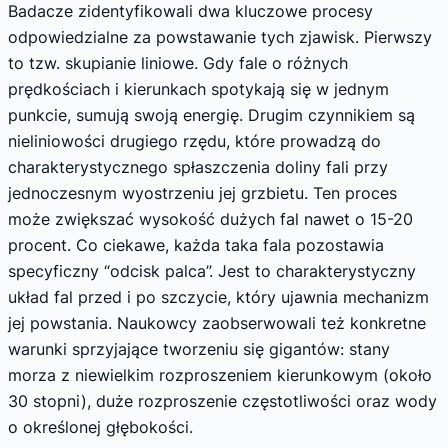
Badacze zidentyfikowali dwa kluczowe procesy
odpowiedzialne za powstawanie tych zjawisk. Pierwszy
to tzw. skupianie liniowe. Gdy fale o różnych
prędkościach i kierunkach spotykają się w jednym
punkcie, sumują swoją energię. Drugim czynnikiem są
nieliniowości drugiego rzędu, które prowadzą do
charakterystycznego spłaszczenia doliny fali przy
jednoczesnym wyostrzeniu jej grzbietu. Ten proces
może zwiększać wysokość dużych fal nawet o 15-20
procent. Co ciekawe, każda taka fala pozostawia
specyficzny “odcisk palca”. Jest to charakterystyczny
układ fal przed i po szczycie, który ujawnia mechanizm
jej powstania. Naukowcy zaobserwowali też konkretne
warunki sprzyjające tworzeniu się gigantów: stany
morza z niewielkim rozproszeniem kierunkowym (około
30 stopni), duże rozproszenie częstotliwości oraz wody
o określonej głębokości.