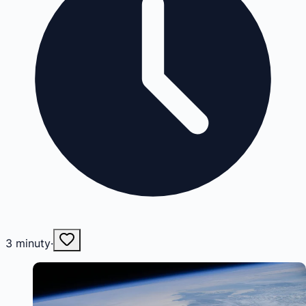
3
minuty
·