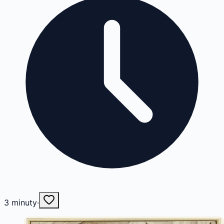
3
minuty
·