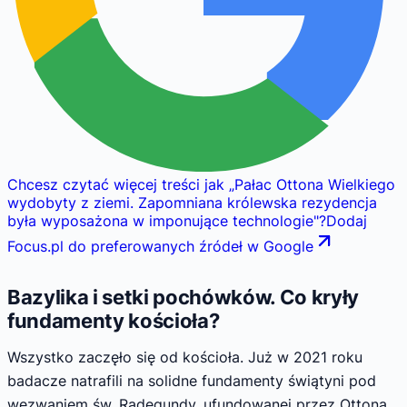
Chcesz czytać więcej treści jak
„
Pałac Ottona Wielkiego
wydobyty z ziemi. Zapomniana królewska rezydencja
była wyposażona w imponujące technologie
"
?
Dodaj
Focus.pl do preferowanych źródeł w Google
Bazylika i setki pochówków. Co kryły
fundamenty kościoła?
Wszystko zaczęło się od kościoła. Już w 2021 roku
badacze natrafili na solidne fundamenty świątyni pod
wezwaniem św. Radegundy, ufundowanej przez Ottona