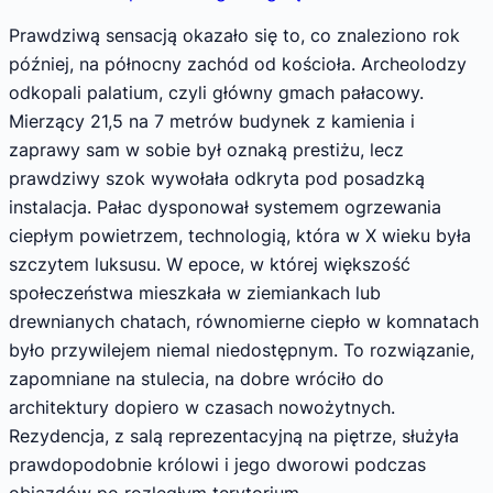
Prawdziwą sensacją okazało się to, co znaleziono rok
później, na północny zachód od kościoła. Archeolodzy
odkopali palatium, czyli główny gmach pałacowy.
Mierzący 21,5 na 7 metrów budynek z kamienia i
zaprawy sam w sobie był oznaką prestiżu, lecz
prawdziwy szok wywołała odkryta pod posadzką
instalacja. Pałac dysponował systemem ogrzewania
ciepłym powietrzem, technologią, która w X wieku była
szczytem luksusu. W epoce, w której większość
społeczeństwa mieszkała w ziemiankach lub
drewnianych chatach, równomierne ciepło w komnatach
było przywilejem niemal niedostępnym. To rozwiązanie,
zapomniane na stulecia, na dobre wróciło do
architektury dopiero w czasach nowożytnych.
Rezydencja, z salą reprezentacyjną na piętrze, służyła
prawdopodobnie królowi i jego dworowi podczas
objazdów po rozległym terytorium.