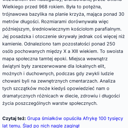
Wielkiego przed 968 rokiem. Była to potężna,
trójnawowa bazylika na planie krzyża, mająca ponad 30
metrów długości. Rozmiarami dorównywała więc
późniejszym, średniowiecznym kościołom parafialnym.
Jej posadzka i otoczenie skrywały jednak coś więcej niż
kamienie. Odnaleziono tam pozostałości ponad 250
osób pochowanych między X a XIII wiekiem. To swoista
mapa społeczna tamtej epoki. Miejsca wewnątrz
świątyni były zarezerwowane dla lokalnych elit,
możnych i duchownych, podczas gdy zwykli ludzie
chowani byli na zewnętrznych cmentarzach. Analiza
tych szczątków może kiedyś opowiedzieć nam o
dramatycznych różnicach w diecie, zdrowiu i długości
życia poszczególnych warstw społecznych.
Czytaj też:
Grupa śmiałków opuściła Afrykę 100 tysięcy
lat temu. Ślad po nich nagle zaginął