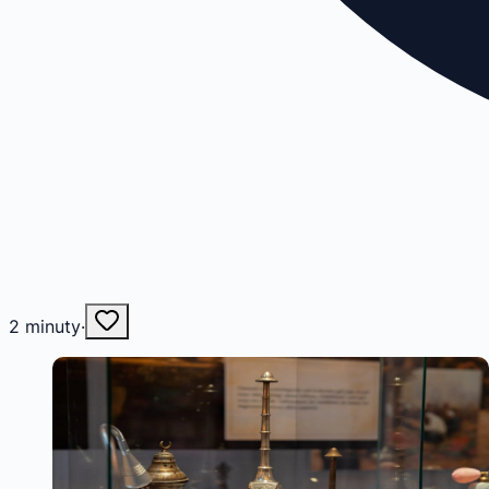
2
minuty
·