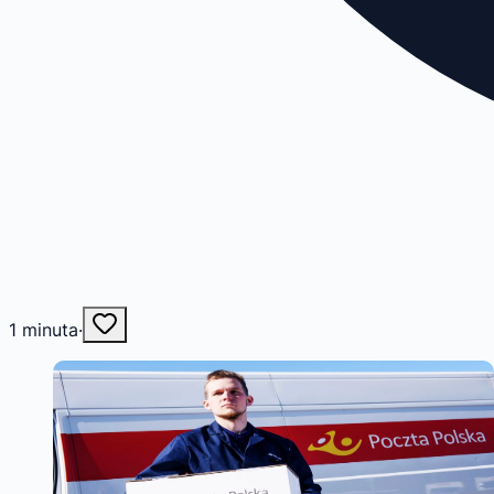
1
minuta
·